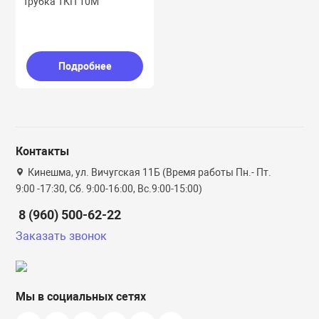
Трубка ТКП 10М
Фасанина, кран
Смеси , шпатле
Сетка штукату
потолки
Подробнее
Эмали
Уголок пласт, 
Фартук
Контакты
. и вентиляция
Кинешма, ул. Вичугская 11Б (Время работы Пн.- Пт.
9:00 -17:30, Сб. 9:00-16:00, Вс.9:00-15:00)
иалы
8 (960) 500-62-22
Заказать звонок
 смеси
ликарбонат, профиль
Мы в социальных сетях