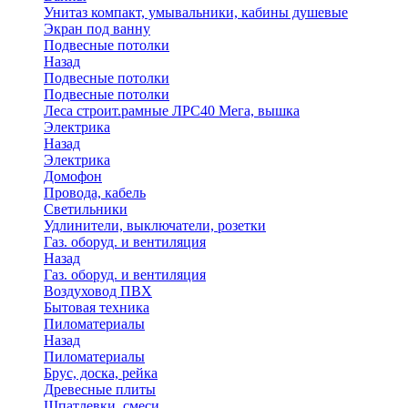
Унитаз компакт, умывальники, кабины душевые
Экран под ванну
Подвесные потолки
Назад
Подвесные потолки
Подвесные потолки
Леса строит.рамные ЛРС40 Мега, вышка
Электрика
Назад
Электрика
Домофон
Провода, кабель
Светильники
Удлинители, выключатели, розетки
Газ. оборуд. и вентиляция
Назад
Газ. оборуд. и вентиляция
Воздуховод ПВХ
Бытовая техника
Пиломатериалы
Назад
Пиломатериалы
Брус, доска, рейка
Древесные плиты
Шпатлевки, смеси