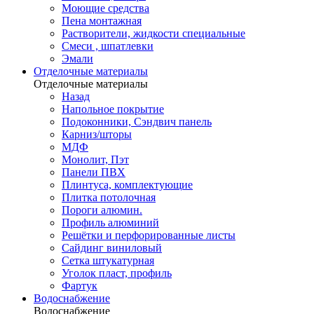
Моющие средства
Пена монтажная
Растворители, жидкости специальные
Смеси , шпатлевки
Эмали
Отделочные материалы
Отделочные материалы
Назад
Напольное покрытие
Подоконники, Сэндвич панель
Карниз/шторы
МДФ
Монолит, Пэт
Панели ПВХ
Плинтуса, комплектующие
Плитка потолочная
Пороги алюмин.
Профиль алюминий
Решётки и перфорированные листы
Сайдинг виниловый
Сетка штукатурная
Уголок пласт, профиль
Фартук
Водоснабжение
Водоснабжение