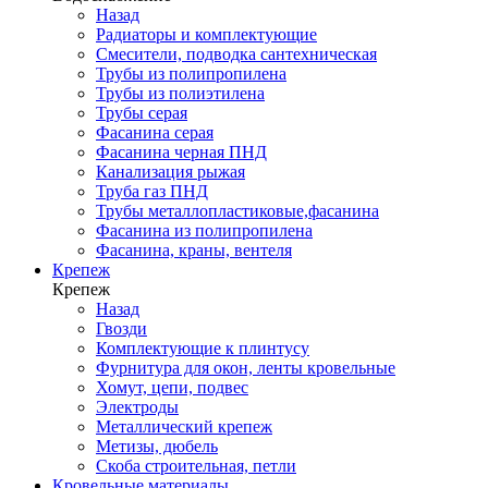
Назад
Радиаторы и комплектующие
Смесители, подводка сантехническая
Трубы из полипропилена
Трубы из полиэтилена
Трубы серая
Фасанина серая
Фасанина черная ПНД
Канализация рыжая
Труба газ ПНД
Трубы металлопластиковые,фасанина
Фасанина из полипропилена
Фасанина, краны, вентеля
Крепеж
Крепеж
Назад
Гвозди
Комплектующие к плинтусу
Фурнитура для окон, ленты кровельные
Хомут, цепи, подвес
Электроды
Металлический крепеж
Метизы, дюбель
Скоба строительная, петли
Кровельные материалы