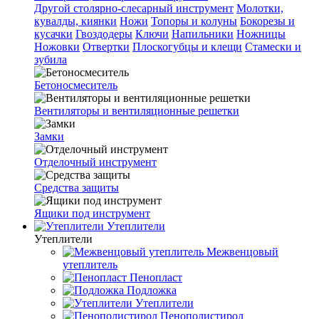
Другой столярно-слесарный инструмент
Молотки,
кувалды, киянки
Ножи
Топоры и колуны
Бокорезы и
кусачки
Гвоздодеры
Ключи
Напильники
Ножницы
Ножовки
Отвертки
Плоскогубцы и клещи
Стамески и
зубила
Бетоносмеситель
Вентиляторы и вентиляционные решетки
Замки
Отделочный инструмент
Средства защиты
Ящики под инструмент
Утеплители
Утеплители
Межвенцовый
утеплитель
Пенопласт
Подложка
Утеплители
Пенополистирол