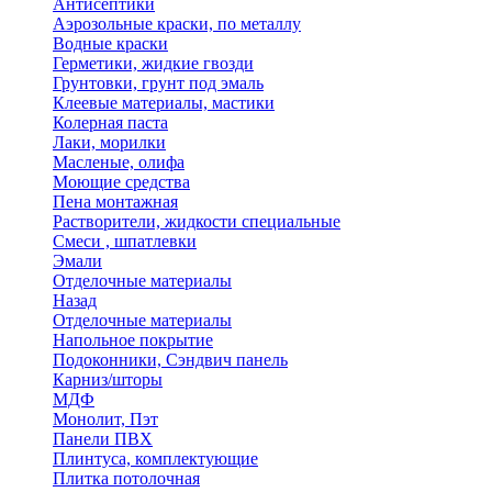
Антисептики
Аэрозольные краски, по металлу
Водные краски
Герметики, жидкие гвозди
Грунтовки, грунт под эмаль
Клеевые материалы, мастики
Колерная паста
Лаки, морилки
Масленые, олифа
Моющие средства
Пена монтажная
Растворители, жидкости специальные
Смеси , шпатлевки
Эмали
Отделочные материалы
Назад
Отделочные материалы
Напольное покрытие
Подоконники, Сэндвич панель
Карниз/шторы
МДФ
Монолит, Пэт
Панели ПВХ
Плинтуса, комплектующие
Плитка потолочная