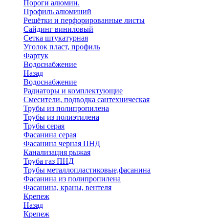
Пороги алюмин.
Профиль алюминий
Решётки и перфорированные листы
Сайдинг виниловый
Сетка штукатурная
Уголок пласт, профиль
Фартук
Водоснабжение
Назад
Водоснабжение
Радиаторы и комплектующие
Смесители, подводка сантехническая
Трубы из полипропилена
Трубы из полиэтилена
Трубы серая
Фасанина серая
Фасанина черная ПНД
Канализация рыжая
Труба газ ПНД
Трубы металлопластиковые,фасанина
Фасанина из полипропилена
Фасанина, краны, вентеля
Крепеж
Назад
Крепеж