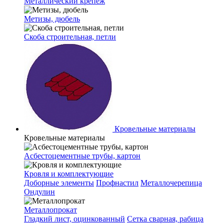
Металлический крепеж
Метизы, дюбель
Скоба строительная, петли
Кровельные материалы
Кровельные материалы
Асбестоцементные трубы, картон
Кровля и комплектующие
Доборные элементы
Профнастил
Металлочерепица
Ондулин
Металлопрокат
Гладкий лист, оцинкованный
Сетка сварная, рабица