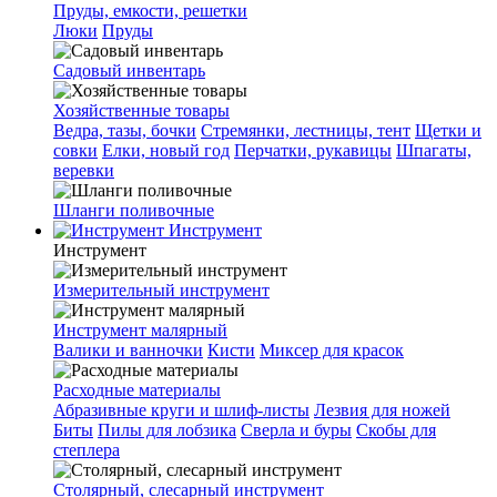
Пруды, емкости, решетки
Люки
Пруды
Садовый инвентарь
Хозяйственные товары
Ведра, тазы, бочки
Стремянки, лестницы, тент
Щетки и
совки
Елки, новый год
Перчатки, рукавицы
Шпагаты,
веревки
Шланги поливочные
Инструмент
Инструмент
Измерительный инструмент
Инструмент малярный
Валики и ванночки
Кисти
Миксер для красок
Расходные материалы
Абразивные круги и шлиф-листы
Лезвия для ножей
Биты
Пилы для лобзика
Сверла и буры
Скобы для
степлера
Столярный, слесарный инструмент