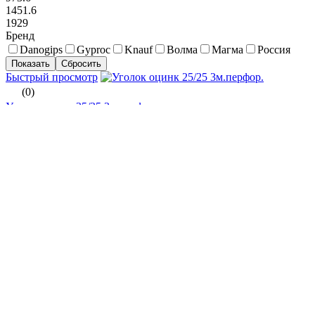
1451.6
1929
Бренд
Danogips
Gyproc
Knauf
Волма
Магма
Россия
Быстрый просмотр
(0)
Уголок оцинк 25/25 3м.перфор.
101.20 руб.
Наличие:
6 шт.
Купить
Подробнее
Быстрый просмотр
(0)
Направляющие ПН 28/27 3м. 0,45
104 руб.
Наличие:
2 шт.
Купить
Подробнее
Быстрый просмотр
(1)