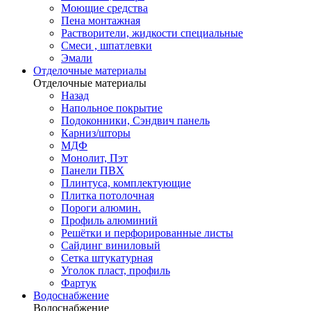
Моющие средства
Пена монтажная
Растворители, жидкости специальные
Смеси , шпатлевки
Эмали
Отделочные материалы
Отделочные материалы
Назад
Напольное покрытие
Подоконники, Сэндвич панель
Карниз/шторы
МДФ
Монолит, Пэт
Панели ПВХ
Плинтуса, комплектующие
Плитка потолочная
Пороги алюмин.
Профиль алюминий
Решётки и перфорированные листы
Сайдинг виниловый
Сетка штукатурная
Уголок пласт, профиль
Фартук
Водоснабжение
Водоснабжение