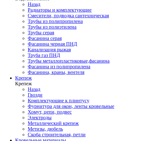
Назад
Радиаторы и комплектующие
Смесители, подводка сантехническая
Трубы из полипропилена
Трубы из полиэтилена
Трубы серая
Фасанина серая
Фасанина черная ПНД
Канализация рыжая
Труба газ ПНД
Трубы металлопластиковые,фасанина
Фасанина из полипропилена
Фасанина, краны, вентеля
Крепеж
Крепеж
Назад
Гвозди
Комплектующие к плинтусу
Фурнитура для окон, ленты кровельные
Хомут, цепи, подвес
Электроды
Металлический крепеж
Метизы, дюбель
Скоба строительная, петли
Кровельные материалы