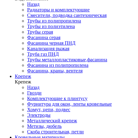
Назад
Радиаторы и комплектующие
Смесители, подводка сантехническая
Трубы из полипропилена
Трубы из полиэтилена
Трубы серая
Фасанина серая
Фасанина черная ПНД
Канализация рыжая
Труба газ ПНД
Трубы металлопластиковые,фасанина
Фасанина из полипропилена
Фасанина, краны, вентеля
Крепеж
Крепеж
Назад
Гвозди
Комплектующие к плинтусу
Фурнитура для окон, ленты кровельные
Хомут, цепи, подвес
Электроды
Металлический крепеж
Метизы, дюбель
Скоба строительная, петли
Кровельные материалы