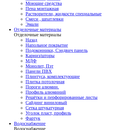
Моющие средства
Пена монтажная
Растворители, жидкости специальные
Смеси , шпатлевки
Эмали
Отделочные материалы
Отделочные материалы
Назад
Напольное покрытие
Подоконники, Сэндвич панель
Карниз/шторы
МДФ
Монолит, Пэт
Панели ПВХ
Плинтуса, комплектующие
Плитка потолочная
Пороги алюмин.
Профиль алюминий
Решётки и перфорированные листы
Сайдинг виниловый
Сетка штукатурная
Уголок пласт, профиль
Фартук
Водоснабжение
Водоснабжение