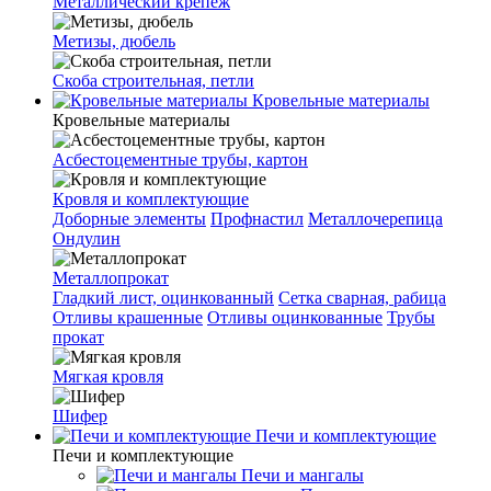
Металлический крепеж
Метизы, дюбель
Скоба строительная, петли
Кровельные материалы
Кровельные материалы
Асбестоцементные трубы, картон
Кровля и комплектующие
Доборные элементы
Профнастил
Металлочерепица
Ондулин
Металлопрокат
Гладкий лист, оцинкованный
Сетка сварная, рабица
Отливы крашенные
Отливы оцинкованные
Трубы
прокат
Мягкая кровля
Шифер
Печи и комплектующие
Печи и комплектующие
Печи и мангалы