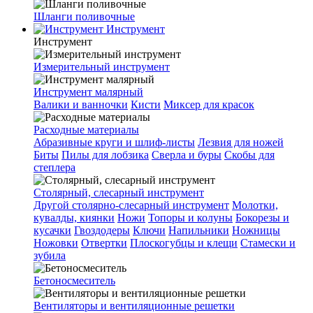
Шланги поливочные
Инструмент
Инструмент
Измерительный инструмент
Инструмент малярный
Валики и ванночки
Кисти
Миксер для красок
Расходные материалы
Абразивные круги и шлиф-листы
Лезвия для ножей
Биты
Пилы для лобзика
Сверла и буры
Скобы для
степлера
Столярный, слесарный инструмент
Другой столярно-слесарный инструмент
Молотки,
кувалды, киянки
Ножи
Топоры и колуны
Бокорезы и
кусачки
Гвоздодеры
Ключи
Напильники
Ножницы
Ножовки
Отвертки
Плоскогубцы и клещи
Стамески и
зубила
Бетоносмеситель
Вентиляторы и вентиляционные решетки