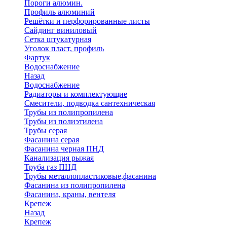
Пороги алюмин.
Профиль алюминий
Решётки и перфорированные листы
Сайдинг виниловый
Сетка штукатурная
Уголок пласт, профиль
Фартук
Водоснабжение
Назад
Водоснабжение
Радиаторы и комплектующие
Смесители, подводка сантехническая
Трубы из полипропилена
Трубы из полиэтилена
Трубы серая
Фасанина серая
Фасанина черная ПНД
Канализация рыжая
Труба газ ПНД
Трубы металлопластиковые,фасанина
Фасанина из полипропилена
Фасанина, краны, вентеля
Крепеж
Назад
Крепеж