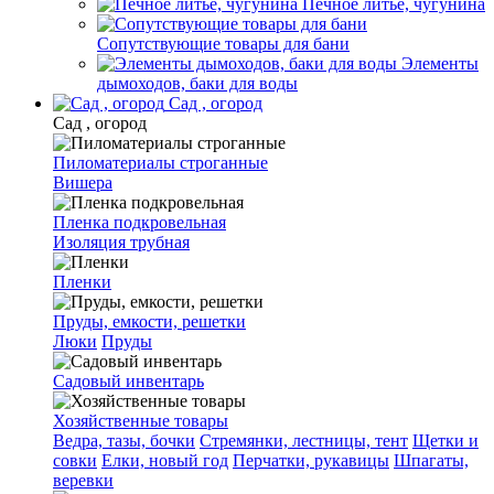
Печное литье, чугунина
Сопутствующие товары для бани
Элементы
дымоходов, баки для воды
Сад , огород
Сад , огород
Пиломатериалы строганные
Вишера
Пленка подкровельная
Изоляция трубная
Пленки
Пруды, емкости, решетки
Люки
Пруды
Садовый инвентарь
Хозяйственные товары
Ведра, тазы, бочки
Стремянки, лестницы, тент
Щетки и
совки
Елки, новый год
Перчатки, рукавицы
Шпагаты,
веревки