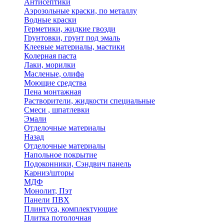
Антисептики
Аэрозольные краски, по металлу
Водные краски
Герметики, жидкие гвозди
Грунтовки, грунт под эмаль
Клеевые материалы, мастики
Колерная паста
Лаки, морилки
Масленые, олифа
Моющие средства
Пена монтажная
Растворители, жидкости специальные
Смеси , шпатлевки
Эмали
Отделочные материалы
Назад
Отделочные материалы
Напольное покрытие
Подоконники, Сэндвич панель
Карниз/шторы
МДФ
Монолит, Пэт
Панели ПВХ
Плинтуса, комплектующие
Плитка потолочная