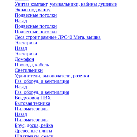
Унитаз компакт, умывальники, кабины душевые
Экран под ванну
Подвесные потолки
Назад
Подвесные потолки
Подвесные потолки
Леса строит.рамные ЛРС40 Мега, вышка
Электрика
Назад
Электрика
Домофон
Провода, кабель
Светильники
Удлинители, выключатели, розетки
Газ. оборуд. и вентиляция
Назад
Газ. оборуд. и вентиляция
Воздуховод ПВХ
Бытовая техника
Пиломатериалы
Назад
Пиломатериалы
Брус, доска, рейка
Древесные плиты
Шпатлевки, смеси