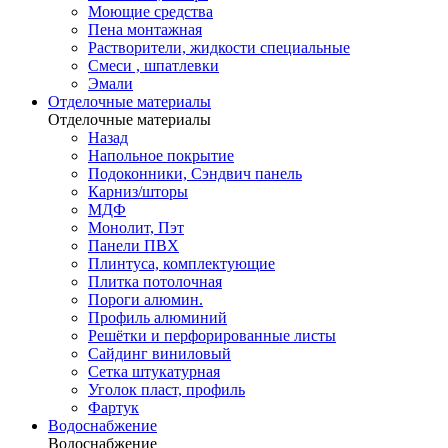
Моющие средства
Пена монтажная
Растворители, жидкости специальные
Смеси , шпатлевки
Эмали
Отделочные материалы
Отделочные материалы
Назад
Напольное покрытие
Подоконники, Сэндвич панель
Карниз/шторы
МДФ
Монолит, Пэт
Панели ПВХ
Плинтуса, комплектующие
Плитка потолочная
Пороги алюмин.
Профиль алюминий
Решётки и перфорированные листы
Сайдинг виниловый
Сетка штукатурная
Уголок пласт, профиль
Фартук
Водоснабжение
Водоснабжение