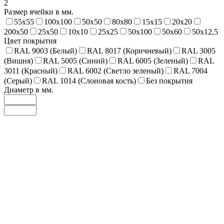
2
Размер ячейки в мм.
55х55
100х100
50х50
80х80
15х15
20х20
200х50
25х50
10х10
25х25
50х100
50х60
50х12,5
Цвет покрытия
RAL 9003 (Белый)
RAL 8017 (Коричневый)
RAL 3005
(Вишня)
RAL 5005 (Синий)
RAL 6005 (Зеленый)
RAL
3011 (Красный)
RAL 6002 (Светло зеленый)
RAL 7004
(Серый)
RAL 1014 (Слоновая кость)
Без покрытия
Диаметр в мм.
6
7
8
9
10
Быстрый просмотр
(0)
Сетка сварная ОЦП 50х50х1,6 1,5х50м
9 299 руб.
Наличие:
2 шт.