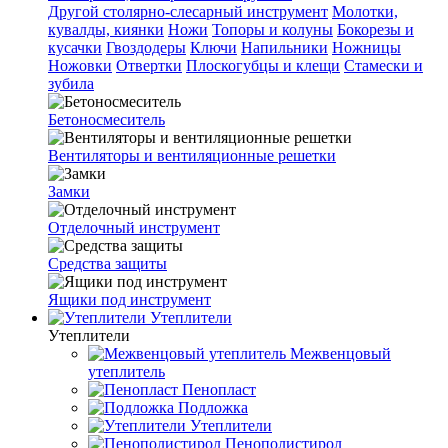
Другой столярно-слесарный инструмент
Молотки,
кувалды, киянки
Ножи
Топоры и колуны
Бокорезы и
кусачки
Гвоздодеры
Ключи
Напильники
Ножницы
Ножовки
Отвертки
Плоскогубцы и клещи
Стамески и
зубила
Бетоносмеситель
Вентиляторы и вентиляционные решетки
Замки
Отделочный инструмент
Средства защиты
Ящики под инструмент
Утеплители
Утеплители
Межвенцовый
утеплитель
Пенопласт
Подложка
Утеплители
Пенополистирол