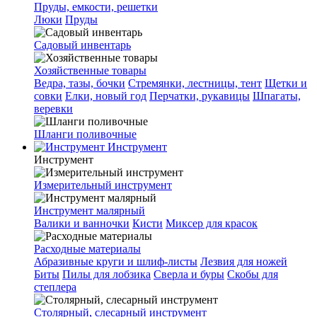
Пруды, емкости, решетки
Люки
Пруды
Садовый инвентарь
Хозяйственные товары
Ведра, тазы, бочки
Стремянки, лестницы, тент
Щетки и
совки
Елки, новый год
Перчатки, рукавицы
Шпагаты,
веревки
Шланги поливочные
Инструмент
Инструмент
Измерительный инструмент
Инструмент малярный
Валики и ванночки
Кисти
Миксер для красок
Расходные материалы
Абразивные круги и шлиф-листы
Лезвия для ножей
Биты
Пилы для лобзика
Сверла и буры
Скобы для
степлера
Столярный, слесарный инструмент