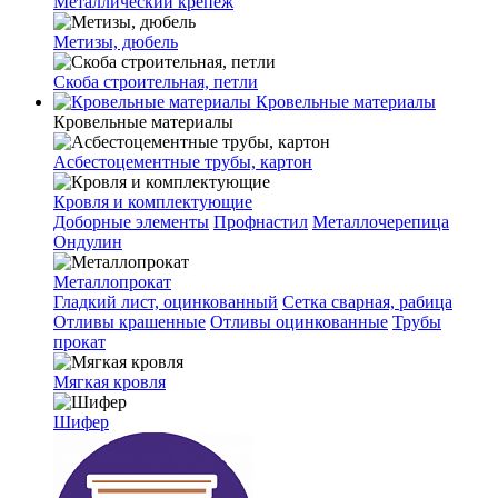
Металлический крепеж
Метизы, дюбель
Скоба строительная, петли
Кровельные материалы
Кровельные материалы
Асбестоцементные трубы, картон
Кровля и комплектующие
Доборные элементы
Профнастил
Металлочерепица
Ондулин
Металлопрокат
Гладкий лист, оцинкованный
Сетка сварная, рабица
Отливы крашенные
Отливы оцинкованные
Трубы
прокат
Мягкая кровля
Шифер