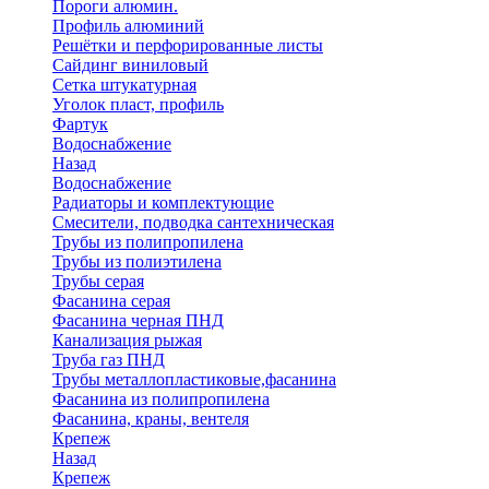
Пороги алюмин.
Профиль алюминий
Решётки и перфорированные листы
Сайдинг виниловый
Сетка штукатурная
Уголок пласт, профиль
Фартук
Водоснабжение
Назад
Водоснабжение
Радиаторы и комплектующие
Смесители, подводка сантехническая
Трубы из полипропилена
Трубы из полиэтилена
Трубы серая
Фасанина серая
Фасанина черная ПНД
Канализация рыжая
Труба газ ПНД
Трубы металлопластиковые,фасанина
Фасанина из полипропилена
Фасанина, краны, вентеля
Крепеж
Назад
Крепеж