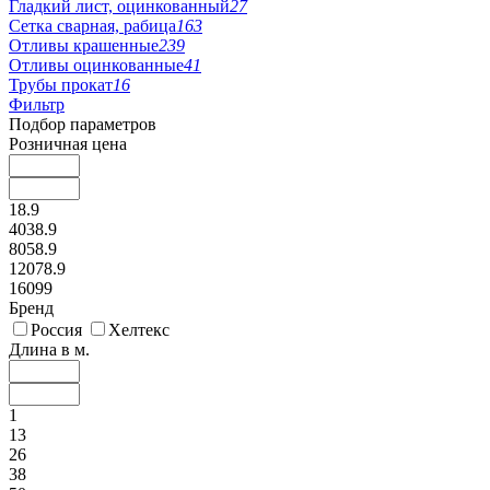
Гладкий лист, оцинкованный
27
Сетка сварная, рабица
163
Отливы крашенные
239
Отливы оцинкованные
41
Трубы прокат
16
Фильтр
Подбор параметров
Розничная цена
18.9
4038.9
8058.9
12078.9
16099
Бренд
Россия
Хелтекс
Длина в м.
1
13
26
38