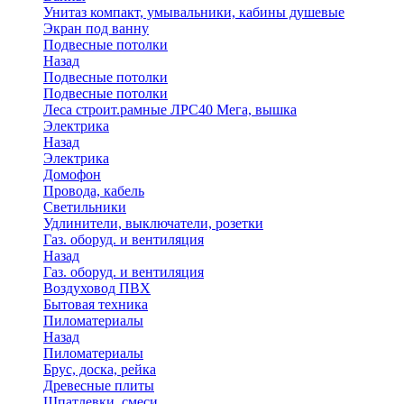
Унитаз компакт, умывальники, кабины душевые
Экран под ванну
Подвесные потолки
Назад
Подвесные потолки
Подвесные потолки
Леса строит.рамные ЛРС40 Мега, вышка
Электрика
Назад
Электрика
Домофон
Провода, кабель
Светильники
Удлинители, выключатели, розетки
Газ. оборуд. и вентиляция
Назад
Газ. оборуд. и вентиляция
Воздуховод ПВХ
Бытовая техника
Пиломатериалы
Назад
Пиломатериалы
Брус, доска, рейка
Древесные плиты
Шпатлевки, смеси