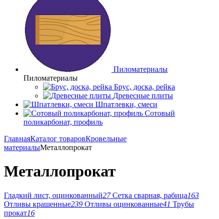
Пиломатериалы
Пиломатериалы
Брус, доска, рейка
Древесные плиты
Шпатлевки, смеси
Сотовый
поликарбонат, профиль
Главная
Каталог товаров
Кровельные
материалы
Металлопрокат
Металлопрокат
Гладкий лист, оцинкованный
27
Сетка сварная, рабица
163
Отливы крашенные
239
Отливы оцинкованные
41
Трубы
прокат
16