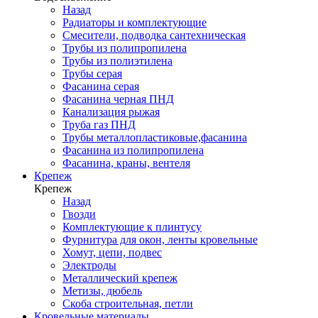
Назад
Радиаторы и комплектующие
Смесители, подводка сантехническая
Трубы из полипропилена
Трубы из полиэтилена
Трубы серая
Фасанина серая
Фасанина черная ПНД
Канализация рыжая
Труба газ ПНД
Трубы металлопластиковые,фасанина
Фасанина из полипропилена
Фасанина, краны, вентеля
Крепеж
Крепеж
Назад
Гвозди
Комплектующие к плинтусу
Фурнитура для окон, ленты кровельные
Хомут, цепи, подвес
Электроды
Металлический крепеж
Метизы, дюбель
Скоба строительная, петли
Кровельные материалы