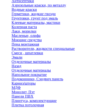
Антисептики
Аэрозольные краски, по металлу
Водные краски
Герметики, жидкие гвозди
Грунтовки, грунт под эмаль
Клеевые материалы, мастики
Колерная паста
Лаки, морилки
Масленые, олифа
Моющие средства
Пена монтажная
Растворители, жидкости специальные
Смеси , шпатлевки
Эмали
Отделочные материалы
Назад
Отделочные материалы
Напольное покрытие
Подоконники, Сэндвич панель
Карниз/шторы
МДФ
Монолит, Пэт
Панели ПВХ
Плинтуса, комплектующие
Плитка потолочная