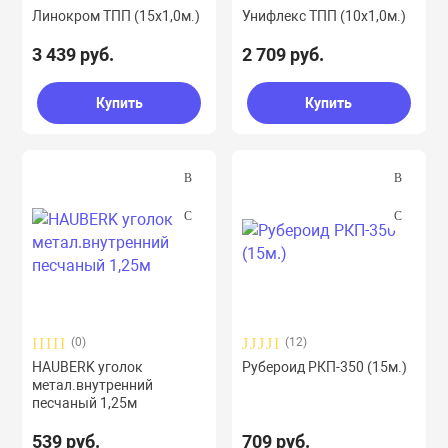
Фасанина, кран
Линокром ТПП (15х1,0м.)
Унифлекс ТПП (10х1,0м.)
Смеси , шпатле
Сетка штукату
3 439 руб.
2 709 руб.
потолки
Купить
Купить
Эмали
Уголок пласт, 
Фартук
. и вентиляция
иалы
 смеси
(0)
(12)
HAUBERK уголок
Рубероид РКП-350 (15м.)
метал.внутренний
ликарбонат, профиль
песчаный 1,25м
539 руб.
709 руб.