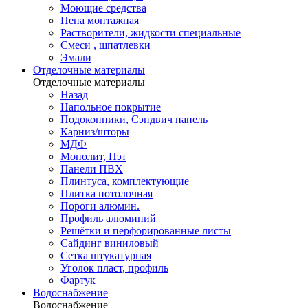
Моющие средства
Пена монтажная
Растворители, жидкости специальные
Смеси , шпатлевки
Эмали
Отделочные материалы
Отделочные материалы
Назад
Напольное покрытие
Подоконники, Сэндвич панель
Карниз/шторы
МДФ
Монолит, Пэт
Панели ПВХ
Плинтуса, комплектующие
Плитка потолочная
Пороги алюмин.
Профиль алюминий
Решётки и перфорированные листы
Сайдинг виниловый
Сетка штукатурная
Уголок пласт, профиль
Фартук
Водоснабжение
Водоснабжение