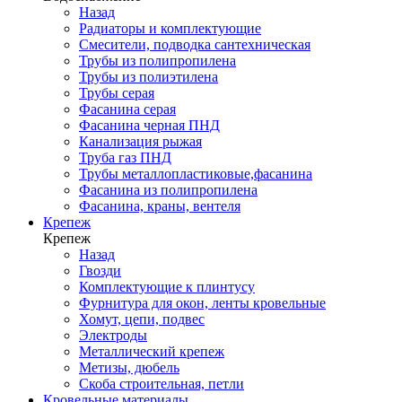
Назад
Радиаторы и комплектующие
Смесители, подводка сантехническая
Трубы из полипропилена
Трубы из полиэтилена
Трубы серая
Фасанина серая
Фасанина черная ПНД
Канализация рыжая
Труба газ ПНД
Трубы металлопластиковые,фасанина
Фасанина из полипропилена
Фасанина, краны, вентеля
Крепеж
Крепеж
Назад
Гвозди
Комплектующие к плинтусу
Фурнитура для окон, ленты кровельные
Хомут, цепи, подвес
Электроды
Металлический крепеж
Метизы, дюбель
Скоба строительная, петли
Кровельные материалы