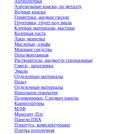
Антисептики
Аэрозольные краски, по металлу
Водные краски
Герметики, жидкие гвозди
Грунтовки, грунт под эмаль
Клеевые материалы, мастики
Колерная паста
Лаки, морилки
Масленые, олифа
Моющие средства
Пена монтажная
Растворители, жидкости специальные
Смеси , шпатлевки
Эмали
Отделочные материалы
Назад
Отделочные материалы
Напольное покрытие
Подоконники, Сэндвич панель
Карниз/шторы
МДФ
Монолит, Пэт
Панели ПВХ
Плинтуса, комплектующие
Плитка потолочная