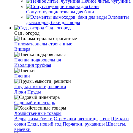
Печное литье, чугунина
Сопутствующие товары для бани
Элементы
дымоходов, баки для воды
Сад , огород
Сад , огород
Пиломатериалы строганные
Вишера
Пленка подкровельная
Изоляция трубная
Пленки
Пруды, емкости, решетки
Люки
Пруды
Садовый инвентарь
Хозяйственные товары
Ведра, тазы, бочки
Стремянки, лестницы, тент
Щетки и
совки
Елки, новый год
Перчатки, рукавицы
Шпагаты,
веревки