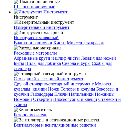
Шланги поливочные
Инструмент
Инструмент
Измерительный инструмент
Инструмент малярный
Валики и ванночки
Кисти
Миксер для красок
Расходные материалы
Абразивные круги и шлиф-листы
Лезвия для ножей
Биты
Пилы для лобзика
Сверла и буры
Скобы для
степлера
Столярный, слесарный инструмент
Другой столярно-слесарный инструмент
Молотки,
кувалды, киянки
Ножи
Топоры и колуны
Бокорезы и
кусачки
Гвоздодеры
Ключи
Напильники
Ножницы
Ножовки
Отвертки
Плоскогубцы и клещи
Стамески и
зубила
Бетоносмеситель
Вентиляторы и вентиляционные решетки