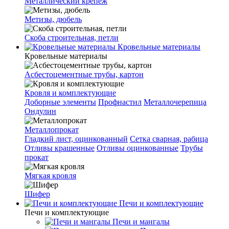
Металлический крепеж
Метизы, дюбель
Скоба строительная, петли
Кровельные материалы
Кровельные материалы
Асбестоцементные трубы, картон
Кровля и комплектующие
Доборные элементы
Профнастил
Металлочерепица
Ондулин
Металлопрокат
Гладкий лист, оцинкованный
Сетка сварная, рабица
Отливы крашенные
Отливы оцинкованные
Трубы
прокат
Мягкая кровля
Шифер
Печи и комплектующие
Печи и комплектующие
Печи и мангалы