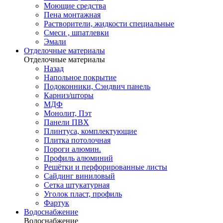
Моющие средства
Пена монтажная
Растворители, жидкости специальные
Смеси , шпатлевки
Эмали
Отделочные материалы
Отделочные материалы
Назад
Напольное покрытие
Подоконники, Сэндвич панель
Карниз/шторы
МДФ
Монолит, Пэт
Панели ПВХ
Плинтуса, комплектующие
Плитка потолочная
Пороги алюмин.
Профиль алюминий
Решётки и перфорированные листы
Сайдинг виниловый
Сетка штукатурная
Уголок пласт, профиль
Фартук
Водоснабжение
Водоснабжение