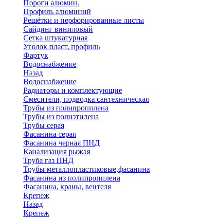
Пороги алюмин.
Профиль алюминий
Решётки и перфорированные листы
Сайдинг виниловый
Сетка штукатурная
Уголок пласт, профиль
Фартук
Водоснабжение
Назад
Водоснабжение
Радиаторы и комплектующие
Смесители, подводка сантехническая
Трубы из полипропилена
Трубы из полиэтилена
Трубы серая
Фасанина серая
Фасанина черная ПНД
Канализация рыжая
Труба газ ПНД
Трубы металлопластиковые,фасанина
Фасанина из полипропилена
Фасанина, краны, вентеля
Крепеж
Назад
Крепеж