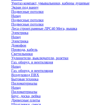
Унитаз компакт, умывальники, кабины душевые
Экран под ванну
Подвесные потолки
Назад
Подвесные потолки
Подвесные потолки
Леса строит.рамные ЛРС40 Мега, вышка
Электрика
Назад
Электрика
Домофон
Провода, кабель
Светильники
Удлинители, выключатели, розетки
Газ. оборуд. и вентиляция
Назад
Газ. оборуд. и вентиляция
Воздуховод ПВХ
Бытовая техника
Пиломатериалы
Назад
Пиломатериалы
Брус, доска, рейка
Древесные плиты
Шпатлевки, смеси