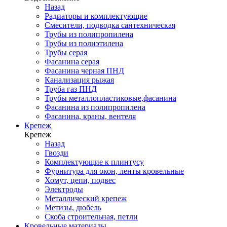
Назад
Радиаторы и комплектующие
Смесители, подводка сантехническая
Трубы из полипропилена
Трубы из полиэтилена
Трубы серая
Фасанина серая
Фасанина черная ПНД
Канализация рыжая
Труба газ ПНД
Трубы металлопластиковые,фасанина
Фасанина из полипропилена
Фасанина, краны, вентеля
Крепеж
Крепеж
Назад
Гвозди
Комплектующие к плинтусу
Фурнитура для окон, ленты кровельные
Хомут, цепи, подвес
Электроды
Металлический крепеж
Метизы, дюбель
Скоба строительная, петли
Кровельные материалы