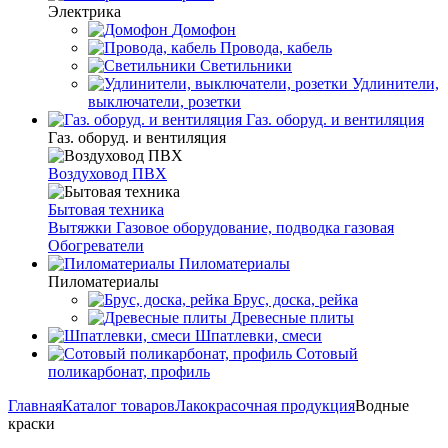
Электрика
Домофон
Провода, кабель
Светильники
Удлинители,
выключатели, розетки
Газ. оборуд. и вентиляция
Газ. оборуд. и вентиляция
Воздуховод ПВХ
Бытовая техника
Вытяжки
Газовое оборудование, подводка газовая
Обогреватели
Пиломатериалы
Пиломатериалы
Брус, доска, рейка
Древесные плиты
Шпатлевки, смеси
Сотовый
поликарбонат, профиль
Главная
Каталог товаров
Лакокрасочная продукция
Водные
краски