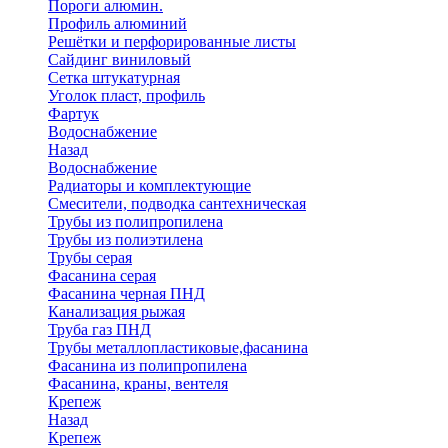
Пороги алюмин.
Профиль алюминий
Решётки и перфорированные листы
Сайдинг виниловый
Сетка штукатурная
Уголок пласт, профиль
Фартук
Водоснабжение
Назад
Водоснабжение
Радиаторы и комплектующие
Смесители, подводка сантехническая
Трубы из полипропилена
Трубы из полиэтилена
Трубы серая
Фасанина серая
Фасанина черная ПНД
Канализация рыжая
Труба газ ПНД
Трубы металлопластиковые,фасанина
Фасанина из полипропилена
Фасанина, краны, вентеля
Крепеж
Назад
Крепеж