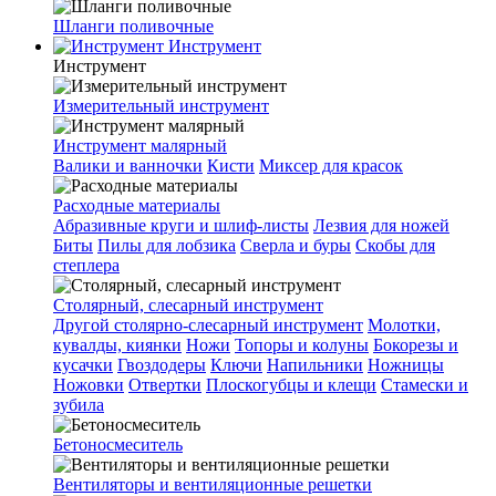
Шланги поливочные
Инструмент
Инструмент
Измерительный инструмент
Инструмент малярный
Валики и ванночки
Кисти
Миксер для красок
Расходные материалы
Абразивные круги и шлиф-листы
Лезвия для ножей
Биты
Пилы для лобзика
Сверла и буры
Скобы для
степлера
Столярный, слесарный инструмент
Другой столярно-слесарный инструмент
Молотки,
кувалды, киянки
Ножи
Топоры и колуны
Бокорезы и
кусачки
Гвоздодеры
Ключи
Напильники
Ножницы
Ножовки
Отвертки
Плоскогубцы и клещи
Стамески и
зубила
Бетоносмеситель
Вентиляторы и вентиляционные решетки