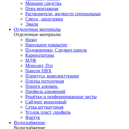
Моющие средства
Пена монтажная
Растворители, жидкости специальные
Смеси , шпатлевки
Эмали
Отделочные материалы
Отделочные материалы
Назад
Напольное покрытие
Подоконники, Сэндвич панель
Карниз/шторы
МДФ
Монолит, Пэт
Панели ПВХ
Плинтуса, комплектующие
Плитка потолочная
Пороги алюмин.
Профиль алюминий
Решётки и перфорированные листы
Сайдинг виниловый
Сетка штукатурная
Уголок пласт, профиль
Фартук
Водоснабжение
Водоснабжение