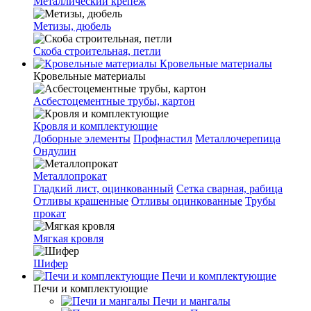
Металлический крепеж
Метизы, дюбель
Скоба строительная, петли
Кровельные материалы
Кровельные материалы
Асбестоцементные трубы, картон
Кровля и комплектующие
Доборные элементы
Профнастил
Металлочерепица
Ондулин
Металлопрокат
Гладкий лист, оцинкованный
Сетка сварная, рабица
Отливы крашенные
Отливы оцинкованные
Трубы
прокат
Мягкая кровля
Шифер
Печи и комплектующие
Печи и комплектующие
Печи и мангалы