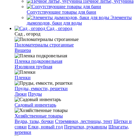
Печное литье, чугунина
Сопутствующие товары для бани
Элементы
дымоходов, баки для воды
Сад , огород
Сад , огород
Пиломатериалы строганные
Вишера
Пленка подкровельная
Изоляция трубная
Пленки
Пруды, емкости, решетки
Люки
Пруды
Садовый инвентарь
Хозяйственные товары
Ведра, тазы, бочки
Стремянки, лестницы, тент
Щетки и
совки
Елки, новый год
Перчатки, рукавицы
Шпагаты,
веревки