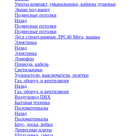
Унитаз компакт, умывальники, кабины душевые
Экран под ванну
Подвесные потолки
Назад
Подвесные потолки
Подвесные потолки
Леса строит.рамные ЛРС40 Мега, вышка
Электрика
Назад
Электрика
Домофон
Провода, кабель
Светильники
Удлинители, выключатели, розетки
Газ. оборуд. и вентиляция
Назад
Газ. оборуд. и вентиляция
Воздуховод ПВХ
Бытовая техника
Пиломатериалы
Назад
Пиломатериалы
Брус, доска, рейка
Древесные плиты
Шпатлевки, смеси