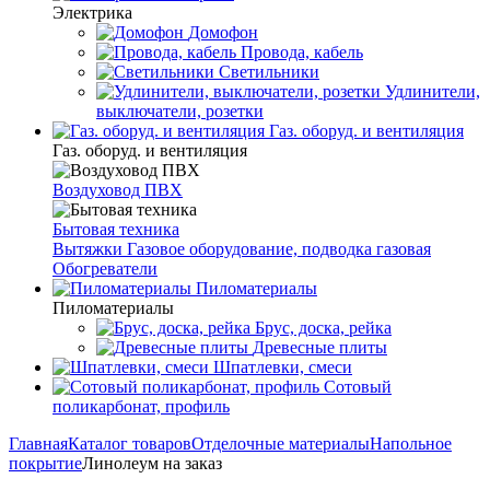
Электрика
Домофон
Провода, кабель
Светильники
Удлинители,
выключатели, розетки
Газ. оборуд. и вентиляция
Газ. оборуд. и вентиляция
Воздуховод ПВХ
Бытовая техника
Вытяжки
Газовое оборудование, подводка газовая
Обогреватели
Пиломатериалы
Пиломатериалы
Брус, доска, рейка
Древесные плиты
Шпатлевки, смеси
Сотовый
поликарбонат, профиль
Главная
Каталог товаров
Отделочные материалы
Напольное
покрытие
Линолеум на заказ