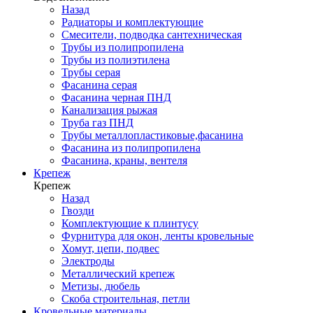
Назад
Радиаторы и комплектующие
Смесители, подводка сантехническая
Трубы из полипропилена
Трубы из полиэтилена
Трубы серая
Фасанина серая
Фасанина черная ПНД
Канализация рыжая
Труба газ ПНД
Трубы металлопластиковые,фасанина
Фасанина из полипропилена
Фасанина, краны, вентеля
Крепеж
Крепеж
Назад
Гвозди
Комплектующие к плинтусу
Фурнитура для окон, ленты кровельные
Хомут, цепи, подвес
Электроды
Металлический крепеж
Метизы, дюбель
Скоба строительная, петли
Кровельные материалы