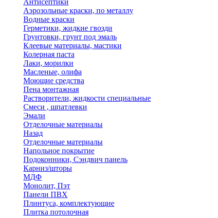
Антисептики
Аэрозольные краски, по металлу
Водные краски
Герметики, жидкие гвозди
Грунтовки, грунт под эмаль
Клеевые материалы, мастики
Колерная паста
Лаки, морилки
Масленые, олифа
Моющие средства
Пена монтажная
Растворители, жидкости специальные
Смеси , шпатлевки
Эмали
Отделочные материалы
Назад
Отделочные материалы
Напольное покрытие
Подоконники, Сэндвич панель
Карниз/шторы
МДФ
Монолит, Пэт
Панели ПВХ
Плинтуса, комплектующие
Плитка потолочная