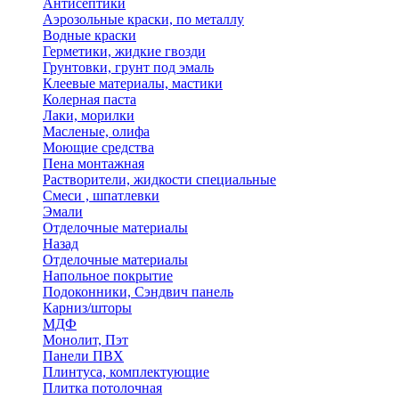
Антисептики
Аэрозольные краски, по металлу
Водные краски
Герметики, жидкие гвозди
Грунтовки, грунт под эмаль
Клеевые материалы, мастики
Колерная паста
Лаки, морилки
Масленые, олифа
Моющие средства
Пена монтажная
Растворители, жидкости специальные
Смеси , шпатлевки
Эмали
Отделочные материалы
Назад
Отделочные материалы
Напольное покрытие
Подоконники, Сэндвич панель
Карниз/шторы
МДФ
Монолит, Пэт
Панели ПВХ
Плинтуса, комплектующие
Плитка потолочная