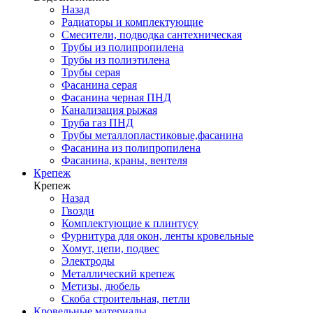
Назад
Радиаторы и комплектующие
Смесители, подводка сантехническая
Трубы из полипропилена
Трубы из полиэтилена
Трубы серая
Фасанина серая
Фасанина черная ПНД
Канализация рыжая
Труба газ ПНД
Трубы металлопластиковые,фасанина
Фасанина из полипропилена
Фасанина, краны, вентеля
Крепеж
Крепеж
Назад
Гвозди
Комплектующие к плинтусу
Фурнитура для окон, ленты кровельные
Хомут, цепи, подвес
Электроды
Металлический крепеж
Метизы, дюбель
Скоба строительная, петли
Кровельные материалы