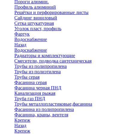
Пороги алюмин.
Профиль алюминий
Решётки и перфорированные листы
Сайдинг виниловый
Сетка штукатурная
Уголок пласт, профиль
Фартук
Водоснабжение
Назад
Водоснабжение
Радиаторы и комплектующие
Смесители, подводка сантехническая
Трубы из полипропилена
Трубы из полиэтилена
Трубы серая
Фасанина серая
Фасанина черная ПНД
Канализация рыжая
Труба газ ПНД
Трубы металлопластиковые,фасанина
Фасанина из полипропилена
Фасанина, краны, вентеля
Крепеж
Назад
Крепеж