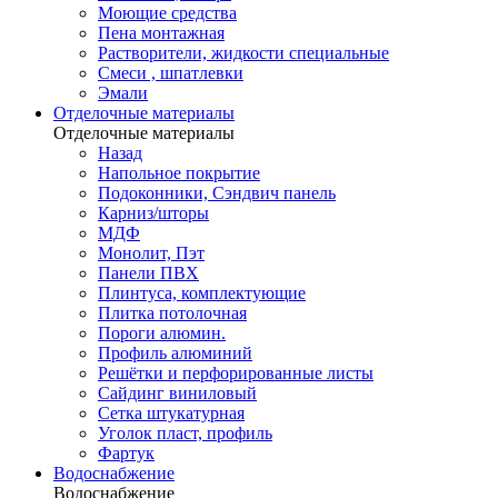
Моющие средства
Пена монтажная
Растворители, жидкости специальные
Смеси , шпатлевки
Эмали
Отделочные материалы
Отделочные материалы
Назад
Напольное покрытие
Подоконники, Сэндвич панель
Карниз/шторы
МДФ
Монолит, Пэт
Панели ПВХ
Плинтуса, комплектующие
Плитка потолочная
Пороги алюмин.
Профиль алюминий
Решётки и перфорированные листы
Сайдинг виниловый
Сетка штукатурная
Уголок пласт, профиль
Фартук
Водоснабжение
Водоснабжение