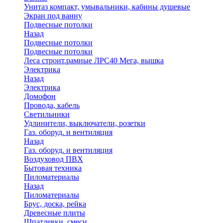
Унитаз компакт, умывальники, кабины душевые
Экран под ванну
Подвесные потолки
Назад
Подвесные потолки
Подвесные потолки
Леса строит.рамные ЛРС40 Мега, вышка
Электрика
Назад
Электрика
Домофон
Провода, кабель
Светильники
Удлинители, выключатели, розетки
Газ. оборуд. и вентиляция
Назад
Газ. оборуд. и вентиляция
Воздуховод ПВХ
Бытовая техника
Пиломатериалы
Назад
Пиломатериалы
Брус, доска, рейка
Древесные плиты
Шпатлевки, смеси