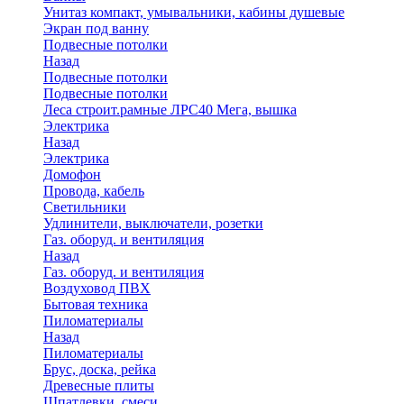
Унитаз компакт, умывальники, кабины душевые
Экран под ванну
Подвесные потолки
Назад
Подвесные потолки
Подвесные потолки
Леса строит.рамные ЛРС40 Мега, вышка
Электрика
Назад
Электрика
Домофон
Провода, кабель
Светильники
Удлинители, выключатели, розетки
Газ. оборуд. и вентиляция
Назад
Газ. оборуд. и вентиляция
Воздуховод ПВХ
Бытовая техника
Пиломатериалы
Назад
Пиломатериалы
Брус, доска, рейка
Древесные плиты
Шпатлевки, смеси