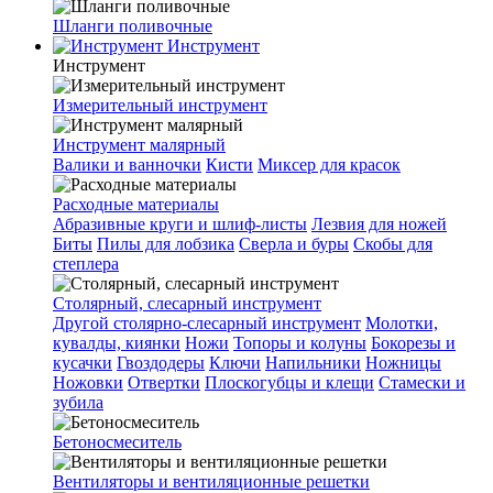
Шланги поливочные
Инструмент
Инструмент
Измерительный инструмент
Инструмент малярный
Валики и ванночки
Кисти
Миксер для красок
Расходные материалы
Абразивные круги и шлиф-листы
Лезвия для ножей
Биты
Пилы для лобзика
Сверла и буры
Скобы для
степлера
Столярный, слесарный инструмент
Другой столярно-слесарный инструмент
Молотки,
кувалды, киянки
Ножи
Топоры и колуны
Бокорезы и
кусачки
Гвоздодеры
Ключи
Напильники
Ножницы
Ножовки
Отвертки
Плоскогубцы и клещи
Стамески и
зубила
Бетоносмеситель
Вентиляторы и вентиляционные решетки