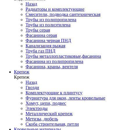
Назад
Радиаторы и комплектующие
Смесители, подводка сантехническая
Трубы из полипропилена
Трубы из полиэтилена
Трубы серая
Фасанина серая
Фасанина черная ПНД
Канализация рыжая
Труба газ ПНД
Трубы металлопластиковые,фасанина
Фасанина из полипропилена
Фасанина, краны, вентеля
Крепеж
Крепеж
Назад
Гвозди
Комплектующие к плинтусу
Фурнитура для окон, ленты кровельные
Хомут, цепи, подвес
Электроды
Металлический крепеж
Метизы, дюбель
Скоба строительная, петли
Кровельные материалы