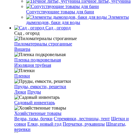
Печное литье, чугунина
Сопутствующие товары для бани
Элементы
дымоходов, баки для воды
Сад , огород
Сад , огород
Пиломатериалы строганные
Вишера
Пленка подкровельная
Изоляция трубная
Пленки
Пруды, емкости, решетки
Люки
Пруды
Садовый инвентарь
Хозяйственные товары
Ведра, тазы, бочки
Стремянки, лестницы, тент
Щетки и
совки
Елки, новый год
Перчатки, рукавицы
Шпагаты,
веревки