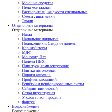
Моющие средства
Пена монтажная
Растворители, жидкости специальные
Смеси , шпатлевки
Эмали
Отделочные материалы
Отделочные материалы
Назад
Напольное покрытие
Подоконники, Сэндвич панель
Карниз/шторы
МДФ
Монолит, Пэт
Панели ПВХ
Плинтуса, комплектующие
Плитка потолочная
Пороги алюмин.
Профиль алюминий
Решётки и перфорированные листы
Сайдинг виниловый
Сетка штукатурная
Уголок пласт, профиль
Фартук
Водоснабжение
Водоснабжение