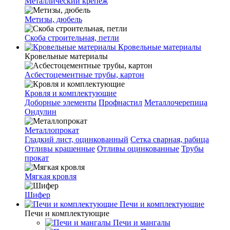
Металлический крепеж
Метизы, дюбель
Скоба строительная, петли
Кровельные материалы
Кровельные материалы
Асбестоцементные трубы, картон
Кровля и комплектующие
Доборные элементы
Профнастил
Металлочерепица
Ондулин
Металлопрокат
Гладкий лист, оцинкованный
Сетка сварная, рабица
Отливы крашенные
Отливы оцинкованные
Трубы
прокат
Мягкая кровля
Шифер
Печи и комплектующие
Печи и комплектующие
Печи и мангалы