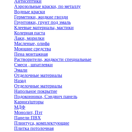
Антисептики
Аэрозольные краски, по металлу
Водные краски
Герметики, жидкие гвозди
Грунтовки, грунт под эмаль
Клеевые материалы, мастики
Колерная паста
Лаки, морилки
Масленые, олифа
Моющие средства
Пена монтажная
Растворители, жидкости специальные
Смеси , шпатлевки
Эмали
Отделочные материалы
Назад
Отделочные материалы
Напольное покрытие
Подоконники, Сэндвич панель
Карниз/шторы
МДФ
Монолит, Пэт
Панели ПВХ
Плинтуса, комплектующие
Плитка потолочная