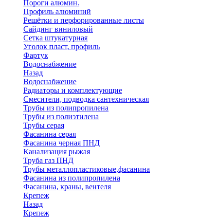
Пороги алюмин.
Профиль алюминий
Решётки и перфорированные листы
Сайдинг виниловый
Сетка штукатурная
Уголок пласт, профиль
Фартук
Водоснабжение
Назад
Водоснабжение
Радиаторы и комплектующие
Смесители, подводка сантехническая
Трубы из полипропилена
Трубы из полиэтилена
Трубы серая
Фасанина серая
Фасанина черная ПНД
Канализация рыжая
Труба газ ПНД
Трубы металлопластиковые,фасанина
Фасанина из полипропилена
Фасанина, краны, вентеля
Крепеж
Назад
Крепеж