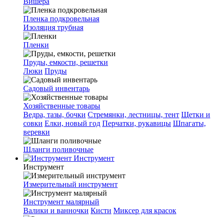
Вишера
Пленка подкровельная
Изоляция трубная
Пленки
Пруды, емкости, решетки
Люки
Пруды
Садовый инвентарь
Хозяйственные товары
Ведра, тазы, бочки
Стремянки, лестницы, тент
Щетки и
совки
Елки, новый год
Перчатки, рукавицы
Шпагаты,
веревки
Шланги поливочные
Инструмент
Инструмент
Измерительный инструмент
Инструмент малярный
Валики и ванночки
Кисти
Миксер для красок