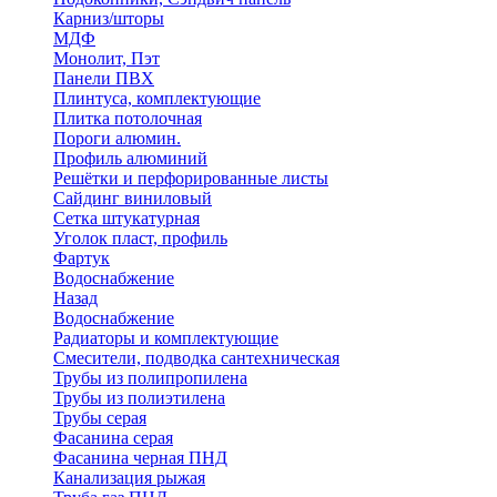
Карниз/шторы
МДФ
Монолит, Пэт
Панели ПВХ
Плинтуса, комплектующие
Плитка потолочная
Пороги алюмин.
Профиль алюминий
Решётки и перфорированные листы
Сайдинг виниловый
Сетка штукатурная
Уголок пласт, профиль
Фартук
Водоснабжение
Назад
Водоснабжение
Радиаторы и комплектующие
Смесители, подводка сантехническая
Трубы из полипропилена
Трубы из полиэтилена
Трубы серая
Фасанина серая
Фасанина черная ПНД
Канализация рыжая