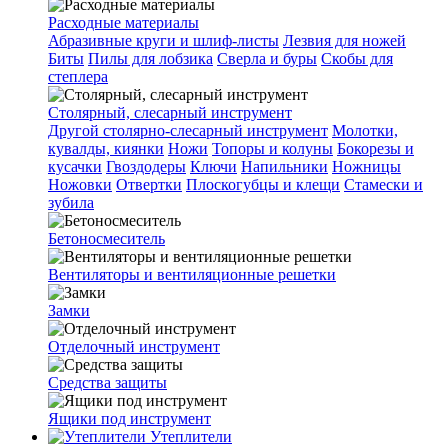
Расходные материалы
Абразивные круги и шлиф-листы
Лезвия для ножей
Биты
Пилы для лобзика
Сверла и буры
Скобы для
степлера
Столярный, слесарный инструмент
Другой столярно-слесарный инструмент
Молотки,
кувалды, киянки
Ножи
Топоры и колуны
Бокорезы и
кусачки
Гвоздодеры
Ключи
Напильники
Ножницы
Ножовки
Отвертки
Плоскогубцы и клещи
Стамески и
зубила
Бетоносмеситель
Вентиляторы и вентиляционные решетки
Замки
Отделочный инструмент
Средства защиты
Ящики под инструмент
Утеплители