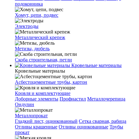
подоконника
Хомут, цепи, подвес
Электроды
Металлический крепеж
Метизы, дюбель
Скоба строительная, петли
Кровельные материалы
Кровельные материалы
Асбестоцементные трубы, картон
Кровля и комплектующие
Доборные элементы
Профнастил
Металлочерепица
Ондулин
Металлопрокат
Гладкий лист, оцинкованный
Сетка сварная, рабица
Отливы крашенные
Отливы оцинкованные
Трубы
прокат