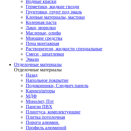
Водные краски
Герметики, жидкие гвозди
Грунтовки, грунт под эмаль
Клеевые материалы, мастики
Колерная паста
Лаки, морилки
Масленые, олифа
Моющие средства
Пена монтажная
Растворители, жидкости специальные
Смеси , шпатлевки
Эмали
Отделочные материалы
Отделочные материалы
Назад
Напольное покрытие
Подоконники, Сэндвич панель
Карниз/шторы
МДФ
Монолит, Пэт
Панели ПВХ
Плинтуса, комплектующие
Плитка потолочная
Пороги алюмин.
Профиль алюминий