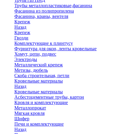
Труба газ ПНД
Трубы металлопластиковые,фасанина
Фасанина из полипропилена
Фасанина, краны, вентеля
Крепеж
Назад
Крепеж
Гвозди
Комплектующие к плинтусу
Фурнитура для окон, ленты кровельные
Хомут, цепи, подвес
Электроды
Металлический крепеж
Метизы, дюбель
Скоба строительная, петли
Кровельные материалы
Назад
Кровельные материалы
Асбестоцементные трубы, картон
Кровля и комплектующие
Металлопрокат
Мягкая кровля
Шифер
Печи и комплектующие
Назад