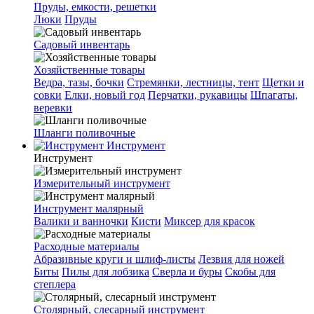
Пруды, емкости, решетки
Люки
Пруды
Садовый инвентарь
Хозяйственные товары
Ведра, тазы, бочки
Стремянки, лестницы, тент
Щетки и
совки
Елки, новый год
Перчатки, рукавицы
Шпагаты,
веревки
Шланги поливочные
Инструмент
Инструмент
Измерительный инструмент
Инструмент малярный
Валики и ванночки
Кисти
Миксер для красок
Расходные материалы
Абразивные круги и шлиф-листы
Лезвия для ножей
Биты
Пилы для лобзика
Сверла и буры
Скобы для
степлера
Столярный, слесарный инструмент