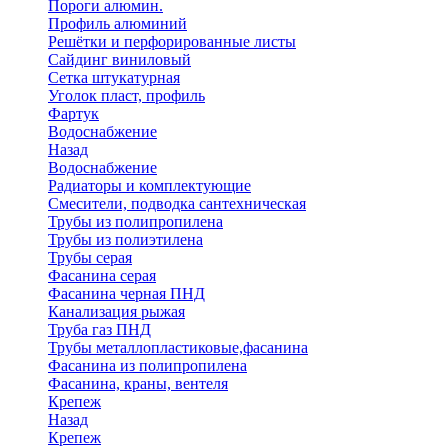
Пороги алюмин.
Профиль алюминий
Решётки и перфорированные листы
Сайдинг виниловый
Сетка штукатурная
Уголок пласт, профиль
Фартук
Водоснабжение
Назад
Водоснабжение
Радиаторы и комплектующие
Смесители, подводка сантехническая
Трубы из полипропилена
Трубы из полиэтилена
Трубы серая
Фасанина серая
Фасанина черная ПНД
Канализация рыжая
Труба газ ПНД
Трубы металлопластиковые,фасанина
Фасанина из полипропилена
Фасанина, краны, вентеля
Крепеж
Назад
Крепеж