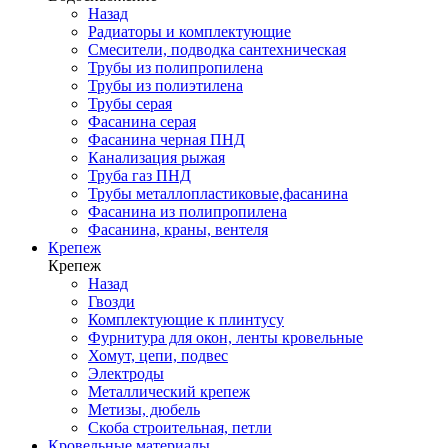
Назад
Радиаторы и комплектующие
Смесители, подводка сантехническая
Трубы из полипропилена
Трубы из полиэтилена
Трубы серая
Фасанина серая
Фасанина черная ПНД
Канализация рыжая
Труба газ ПНД
Трубы металлопластиковые,фасанина
Фасанина из полипропилена
Фасанина, краны, вентеля
Крепеж
Крепеж
Назад
Гвозди
Комплектующие к плинтусу
Фурнитура для окон, ленты кровельные
Хомут, цепи, подвес
Электроды
Металлический крепеж
Метизы, дюбель
Скоба строительная, петли
Кровельные материалы