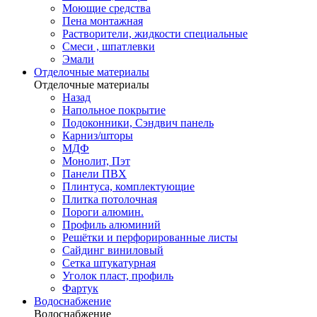
Моющие средства
Пена монтажная
Растворители, жидкости специальные
Смеси , шпатлевки
Эмали
Отделочные материалы
Отделочные материалы
Назад
Напольное покрытие
Подоконники, Сэндвич панель
Карниз/шторы
МДФ
Монолит, Пэт
Панели ПВХ
Плинтуса, комплектующие
Плитка потолочная
Пороги алюмин.
Профиль алюминий
Решётки и перфорированные листы
Сайдинг виниловый
Сетка штукатурная
Уголок пласт, профиль
Фартук
Водоснабжение
Водоснабжение