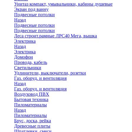
Унитаз компакт, умывальники, кабины душевые
Экран под ванну
Подвесные потолки
Назад
Подвесные потолки
Подвесные потолки
Леса строит.рамные ЛРС40 Мега, вышка
Электрика
Назад
Электрика
Домофон
Провода, кабель
Светильники
Удлинители, выключатели, розетки
Газ. оборуд. и вентиляция
Назад
Газ. оборуд. и вентиляция
Воздуховод ПВХ
Бытовая техника
Пиломатериалы
Назад
Пиломатериалы
Брус, доска, рейка
Древесные плиты
Шпатлевки, смеси