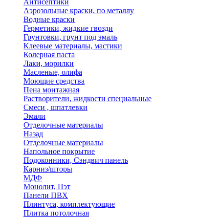
Антисептики
Аэрозольные краски, по металлу
Водные краски
Герметики, жидкие гвозди
Грунтовки, грунт под эмаль
Клеевые материалы, мастики
Колерная паста
Лаки, морилки
Масленые, олифа
Моющие средства
Пена монтажная
Растворители, жидкости специальные
Смеси , шпатлевки
Эмали
Отделочные материалы
Назад
Отделочные материалы
Напольное покрытие
Подоконники, Сэндвич панель
Карниз/шторы
МДФ
Монолит, Пэт
Панели ПВХ
Плинтуса, комплектующие
Плитка потолочная