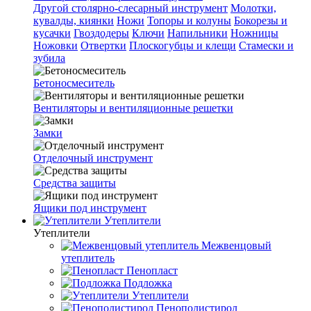
Другой столярно-слесарный инструмент
Молотки,
кувалды, киянки
Ножи
Топоры и колуны
Бокорезы и
кусачки
Гвоздодеры
Ключи
Напильники
Ножницы
Ножовки
Отвертки
Плоскогубцы и клещи
Стамески и
зубила
Бетоносмеситель
Вентиляторы и вентиляционные решетки
Замки
Отделочный инструмент
Средства защиты
Ящики под инструмент
Утеплители
Утеплители
Межвенцовый
утеплитель
Пенопласт
Подложка
Утеплители
Пенополистирол