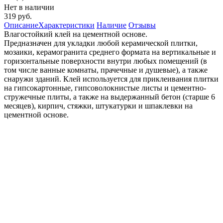
Нет в наличии
319 руб.
Описание
Характеристики
Наличие
Отзывы
Влагостойкий клей на цементной основе.
Предназначен для укладки любой керамической плитки,
мозаики, керамогранита среднего формата на вертикальные и
горизонтальные поверхности внутри любых помещений (в
том числе ванные комнаты, прачечные и душевые), а также
снаружи зданий. Клей используется для приклеивания плитки
на гипсокартонные, гипсоволокнистые листы и цементно-
стружечные плиты, а также на выдержанный бетон (старше 6
месяцев), кирпич, стяжки, штукатурки и шпаклевки на
цементной основе.
Для внутренних и наружных работ.
Использование грунтов, содержащих кварцевый песок (типа
""Бетоконтакт"") запрещено!
Weber Vetonit
Бренд
Видео
Подберите похожие по характеристикам товары, выбрав одно
или несколько свойств
Выбрано:
0
Показать
Магазин
Наличие:
отсутствует