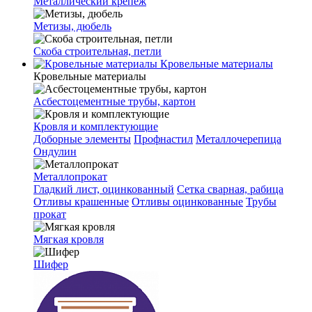
Металлический крепеж
Метизы, дюбель
Скоба строительная, петли
Кровельные материалы
Кровельные материалы
Асбестоцементные трубы, картон
Кровля и комплектующие
Доборные элементы
Профнастил
Металлочерепица
Ондулин
Металлопрокат
Гладкий лист, оцинкованный
Сетка сварная, рабица
Отливы крашенные
Отливы оцинкованные
Трубы
прокат
Мягкая кровля
Шифер