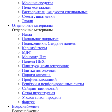
Моющие средства
Пена монтажная
Растворители, жидкости специальные
Смеси , шпатлевки
Эмали
Отделочные материалы
Отделочные материалы
Назад
Напольное покрытие
Подоконники, Сэндвич панель
Карниз/шторы
МДФ
Монолит, Пэт
Панели ПВХ
Плинтуса, комплектующие
Плитка потолочная
Пороги алюмин.
Профиль алюминий
Решётки и перфорированные листы
Сайдинг виниловый
Сетка штукатурная
Уголок пласт, профиль
Фартук
Водоснабжение
Водоснабжение