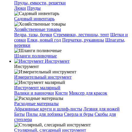
Пруды, емкости, решетки
Люки
Пруды
Садовый инвентарь
Хозяйственные товары
Ведра, тазы, бочки
Стремянки, лестницы, тент
Щетки и
совки
Елки, новый год
Перчатки, рукавицы
Шпагаты,
веревки
Шланги поливочные
Инструмент
Инструмент
Измерительный инструмент
Инструмент малярный
Валики и ванночки
Кисти
Миксер для красок
Расходные материалы
Абразивные круги и шлиф-листы
Лезвия для ножей
Биты
Пилы для лобзика
Сверла и буры
Скобы для
степлера
Столярный, слесарный инструмент