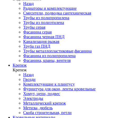
Назад
Радиаторы и комплектующие
Смесители, подводка сантехническая
Трубы из полипропилена
Трубы из полиэтилена
Трубы серая
Фасанина серая
Фасанина черная ПНД
Канализация рыжая
Труба газ ПНД
Трубы металлопластиковые,фасанина
Фасанина из полипропилена
Фасанина, краны, вентеля
Крепеж
Крепеж
Назад
Гвозди
Комплектующие к плинтусу
Фурнитура для окон, ленты кровельные
Хомут, цепи, подвес
Электроды
Металлический крепеж
Метизы, дюбель
Скоба строительная, петли
Кровельные материалы