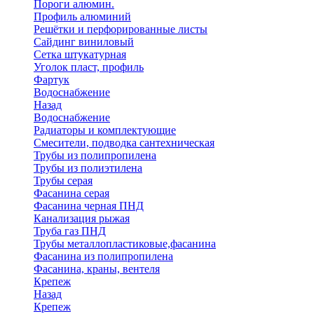
Пороги алюмин.
Профиль алюминий
Решётки и перфорированные листы
Сайдинг виниловый
Сетка штукатурная
Уголок пласт, профиль
Фартук
Водоснабжение
Назад
Водоснабжение
Радиаторы и комплектующие
Смесители, подводка сантехническая
Трубы из полипропилена
Трубы из полиэтилена
Трубы серая
Фасанина серая
Фасанина черная ПНД
Канализация рыжая
Труба газ ПНД
Трубы металлопластиковые,фасанина
Фасанина из полипропилена
Фасанина, краны, вентеля
Крепеж
Назад
Крепеж