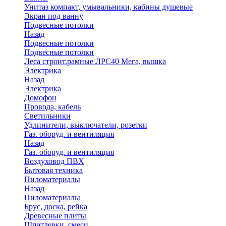
Унитаз компакт, умывальники, кабины душевые
Экран под ванну
Подвесные потолки
Назад
Подвесные потолки
Подвесные потолки
Леса строит.рамные ЛРС40 Мега, вышка
Электрика
Назад
Электрика
Домофон
Провода, кабель
Светильники
Удлинители, выключатели, розетки
Газ. оборуд. и вентиляция
Назад
Газ. оборуд. и вентиляция
Воздуховод ПВХ
Бытовая техника
Пиломатериалы
Назад
Пиломатериалы
Брус, доска, рейка
Древесные плиты
Шпатлевки, смеси