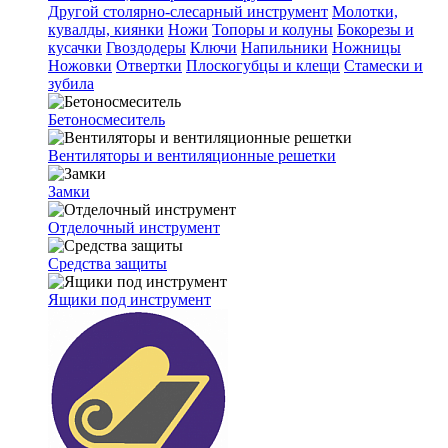
Другой столярно-слесарный инструмент
Молотки,
кувалды, киянки
Ножи
Топоры и колуны
Бокорезы и
кусачки
Гвоздодеры
Ключи
Напильники
Ножницы
Ножовки
Отвертки
Плоскогубцы и клещи
Стамески и
зубила
Бетоносмеситель
Вентиляторы и вентиляционные решетки
Замки
Отделочный инструмент
Средства защиты
Ящики под инструмент