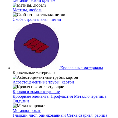
Металлический крепеж
Метизы, дюбель
Скоба строительная, петли
Кровельные материалы
Кровельные материалы
Асбестоцементные трубы, картон
Кровля и комплектующие
Доборные элементы
Профнастил
Металлочерепица
Ондулин
Металлопрокат
Гладкий лист, оцинкованный
Сетка сварная, рабица