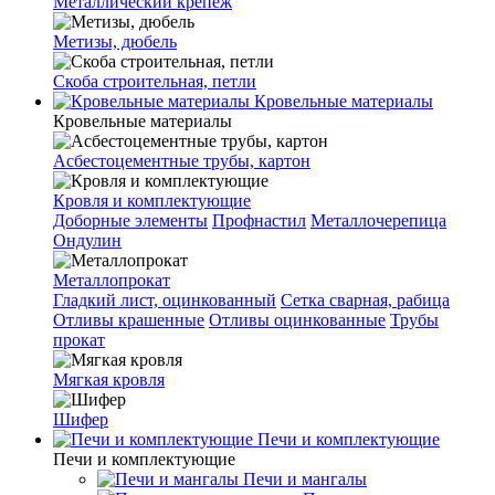
Металлический крепеж
Метизы, дюбель
Скоба строительная, петли
Кровельные материалы
Кровельные материалы
Асбестоцементные трубы, картон
Кровля и комплектующие
Доборные элементы
Профнастил
Металлочерепица
Ондулин
Металлопрокат
Гладкий лист, оцинкованный
Сетка сварная, рабица
Отливы крашенные
Отливы оцинкованные
Трубы
прокат
Мягкая кровля
Шифер
Печи и комплектующие
Печи и комплектующие
Печи и мангалы