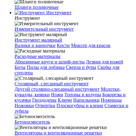
Шланги поливочные
Инструмент
Инструмент
Измерительный инструмент
Инструмент малярный
Валики и ванночки
Кисти
Миксер для красок
Расходные материалы
Абразивные круги и шлиф-листы
Лезвия для ножей
Биты
Пилы для лобзика
Сверла и буры
Скобы для
степлера
Столярный, слесарный инструмент
Другой столярно-слесарный инструмент
Молотки,
кувалды, киянки
Ножи
Топоры и колуны
Бокорезы и
кусачки
Гвоздодеры
Ключи
Напильники
Ножницы
Ножовки
Отвертки
Плоскогубцы и клещи
Стамески и
зубила
Бетоносмеситель
Вентиляторы и вентиляционные решетки