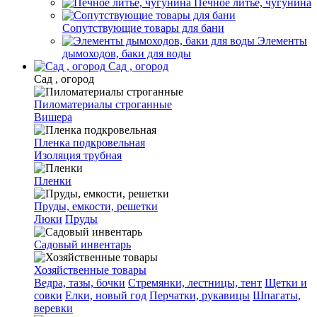
Печное литье, чугунина
Сопутствующие товары для бани
Элементы
дымоходов, баки для воды
Сад , огород
Сад , огород
Пиломатериалы строганные
Вишера
Пленка подкровельная
Изоляция трубная
Пленки
Пруды, емкости, решетки
Люки
Пруды
Садовый инвентарь
Хозяйственные товары
Ведра, тазы, бочки
Стремянки, лестницы, тент
Щетки и
совки
Елки, новый год
Перчатки, рукавицы
Шпагаты,
веревки