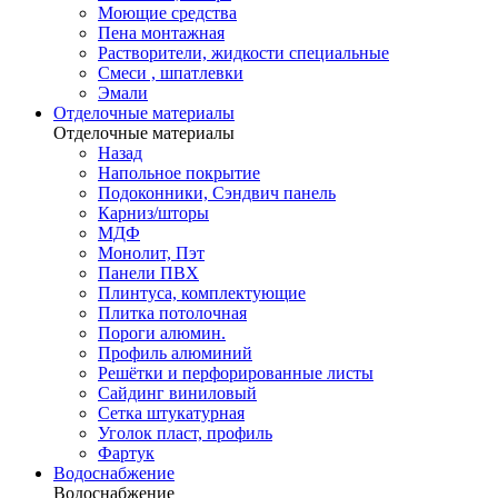
Моющие средства
Пена монтажная
Растворители, жидкости специальные
Смеси , шпатлевки
Эмали
Отделочные материалы
Отделочные материалы
Назад
Напольное покрытие
Подоконники, Сэндвич панель
Карниз/шторы
МДФ
Монолит, Пэт
Панели ПВХ
Плинтуса, комплектующие
Плитка потолочная
Пороги алюмин.
Профиль алюминий
Решётки и перфорированные листы
Сайдинг виниловый
Сетка штукатурная
Уголок пласт, профиль
Фартук
Водоснабжение
Водоснабжение