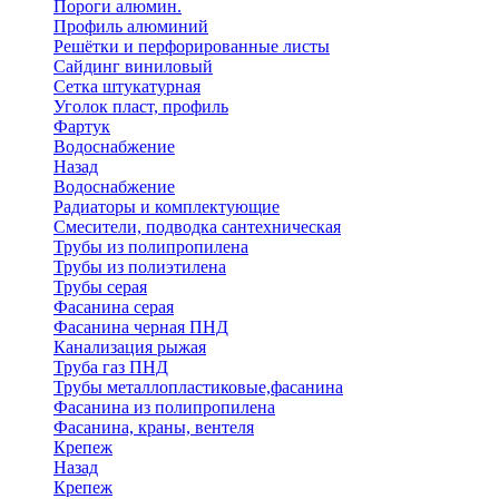
Пороги алюмин.
Профиль алюминий
Решётки и перфорированные листы
Сайдинг виниловый
Сетка штукатурная
Уголок пласт, профиль
Фартук
Водоснабжение
Назад
Водоснабжение
Радиаторы и комплектующие
Смесители, подводка сантехническая
Трубы из полипропилена
Трубы из полиэтилена
Трубы серая
Фасанина серая
Фасанина черная ПНД
Канализация рыжая
Труба газ ПНД
Трубы металлопластиковые,фасанина
Фасанина из полипропилена
Фасанина, краны, вентеля
Крепеж
Назад
Крепеж