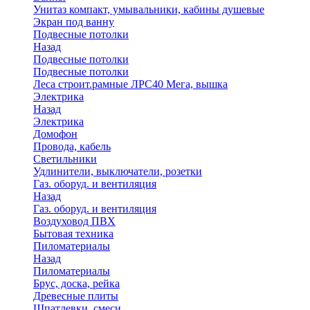
Унитаз компакт, умывальники, кабины душевые
Экран под ванну
Подвесные потолки
Назад
Подвесные потолки
Подвесные потолки
Леса строит.рамные ЛРС40 Мега, вышка
Электрика
Назад
Электрика
Домофон
Провода, кабель
Светильники
Удлинители, выключатели, розетки
Газ. оборуд. и вентиляция
Назад
Газ. оборуд. и вентиляция
Воздуховод ПВХ
Бытовая техника
Пиломатериалы
Назад
Пиломатериалы
Брус, доска, рейка
Древесные плиты
Шпатлевки, смеси