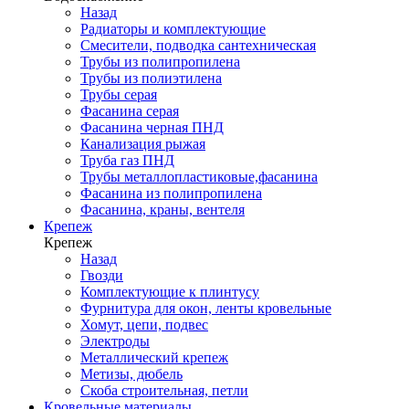
Назад
Радиаторы и комплектующие
Смесители, подводка сантехническая
Трубы из полипропилена
Трубы из полиэтилена
Трубы серая
Фасанина серая
Фасанина черная ПНД
Канализация рыжая
Труба газ ПНД
Трубы металлопластиковые,фасанина
Фасанина из полипропилена
Фасанина, краны, вентеля
Крепеж
Крепеж
Назад
Гвозди
Комплектующие к плинтусу
Фурнитура для окон, ленты кровельные
Хомут, цепи, подвес
Электроды
Металлический крепеж
Метизы, дюбель
Скоба строительная, петли
Кровельные материалы