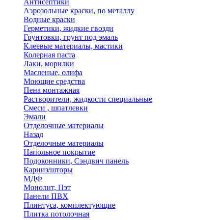
Антисептики
Аэрозольные краски, по металлу
Водные краски
Герметики, жидкие гвозди
Грунтовки, грунт под эмаль
Клеевые материалы, мастики
Колерная паста
Лаки, морилки
Масленые, олифа
Моющие средства
Пена монтажная
Растворители, жидкости специальные
Смеси , шпатлевки
Эмали
Отделочные материалы
Назад
Отделочные материалы
Напольное покрытие
Подоконники, Сэндвич панель
Карниз/шторы
МДФ
Монолит, Пэт
Панели ПВХ
Плинтуса, комплектующие
Плитка потолочная