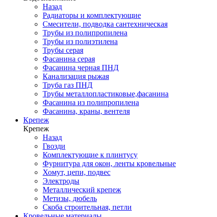
Назад
Радиаторы и комплектующие
Смесители, подводка сантехническая
Трубы из полипропилена
Трубы из полиэтилена
Трубы серая
Фасанина серая
Фасанина черная ПНД
Канализация рыжая
Труба газ ПНД
Трубы металлопластиковые,фасанина
Фасанина из полипропилена
Фасанина, краны, вентеля
Крепеж
Крепеж
Назад
Гвозди
Комплектующие к плинтусу
Фурнитура для окон, ленты кровельные
Хомут, цепи, подвес
Электроды
Металлический крепеж
Метизы, дюбель
Скоба строительная, петли
Кровельные материалы