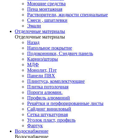
Моющие средства
Пена монтажная
Растворители, жидкости специальные
Смеси , шпатлевки
Эмали
Отделочные материалы
Отделочные материалы
Назад
Напольное покрытие
Подоконники, Сэндвич панель
Карниз/шторы
МДФ
Монолит, Пэт
Панели ПВХ
Плинтуса, комплектующие
Плитка потолочная
Пороги алюмин.
Профиль алюминий
Решётки и перфорированные листы
Сайдинг виниловый
Сетка штукатурная
Уголок пласт, профиль
Фартук
Водоснабжение
Водоснабжение