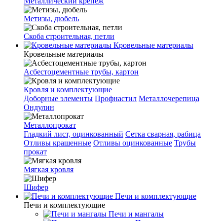
Металлический крепеж
Метизы, дюбель
Скоба строительная, петли
Кровельные материалы
Кровельные материалы
Асбестоцементные трубы, картон
Кровля и комплектующие
Доборные элементы
Профнастил
Металлочерепица
Ондулин
Металлопрокат
Гладкий лист, оцинкованный
Сетка сварная, рабица
Отливы крашенные
Отливы оцинкованные
Трубы
прокат
Мягкая кровля
Шифер
Печи и комплектующие
Печи и комплектующие
Печи и мангалы