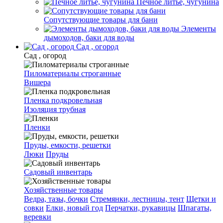
Печное литье, чугунина
Сопутствующие товары для бани
Элементы
дымоходов, баки для воды
Сад , огород
Сад , огород
Пиломатериалы строганные
Вишера
Пленка подкровельная
Изоляция трубная
Пленки
Пруды, емкости, решетки
Люки
Пруды
Садовый инвентарь
Хозяйственные товары
Ведра, тазы, бочки
Стремянки, лестницы, тент
Щетки и
совки
Елки, новый год
Перчатки, рукавицы
Шпагаты,
веревки