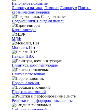
Напольное покрытие
Линолеум на заказ
Ламинат
Линолеум
Плитка
керамическая
Коврики
Подоконники, Сэндвич панель
Карниз/шторы
МДФ
Монолит, Пэт
Панели ПВХ
Плинтуса, комплектующие
Плитка потолочная
Пороги алюмин.
Профиль алюминий
Решётки и перфорированные листы
Сайдинг виниловый