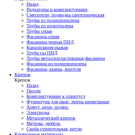
Назад
Радиаторы и комплектующие
Смесители, подводка сантехническая
Трубы из полипропилена
Трубы из полиэтилена
Трубы серая
Фасанина серая
Фасанина черная ПНД
Канализация рыжая
Труба газ ПНД
Трубы металлопластиковые,фасанина
Фасанина из полипропилена
Фасанина, краны, вентеля
Крепеж
Крепеж
Назад
Гвозди
Комплектующие к плинтусу
Фурнитура для окон, ленты кровельные
Хомут, цепи, подвес
Электроды
Металлический крепеж
Метизы, дюбель
Скоба строительная, петли
Кровельные материалы