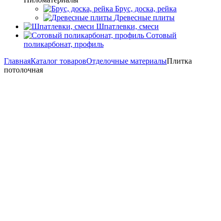
Брус, доска, рейка
Древесные плиты
Шпатлевки, смеси
Сотовый
поликарбонат, профиль
Главная
Каталог товаров
Отделочные материалы
Плитка
потолочная
Плитка потолочная
Фильтр
Подбор параметров
Розничная цена
23.3
82.3
141.3
201.3
260
Бренд
Kindecor
Россия