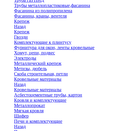
Труба газ ПНД
Трубы металлопластиковые,фасанина
Фасанина из полипропилена
Фасанина, краны, вентеля
Крепеж
Назад
Крепеж
Гвозди
Комплектующие к плинтусу
Фурнитура для окон, ленты кровельные
Хомут, цепи, подвес
Электроды
Металлический крепеж
Метизы, дюбель
Скоба строительная, петли
Кровельные материалы
Назад
Кровельные материалы
Асбестоцементные трубы, картон
Кровля и комплектующие
Металлопрокат
Мягкая кровля
Шифер
Печи и комплектующие
Назад