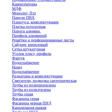
Карниз/шторы
МДФ
Монолит, Пэт
Панели ПВХ
Плинтуса, комплектующие
Плитка потолочная
Пороги алюмин.
Профиль алюминий
Решётки и перфорированные листы
Сайдинг виниловый
Сетка штукатурная
Уголок пласт, профиль
Фартук
Водоснабжение
Назад
Водоснабжение
Радиаторы и комплектующие
Смесители, подводка сантехническая
Трубы из полипропилена
Трубы из полиэтилена
Трубы серая
Фасанина серая
Фасанина черная ПНД
Канализация рыжая