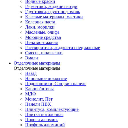
Водные краски
Герметики, жидкие гвозди
Грунтовки, грунт под эмаль
Клеевые материалы, мастики
Колерная паста
Лаки, морилки
Масленые, олифа
Моющие средства
Пена монтажная
Растворители, жидкости специальные
Смеси , шпатлевки
Эмали
Отделочные материалы
Отделочные материалы
Назад
Напольное покрытие
Подоконники, Сэндвич панель
Карниз/шторы
МДФ
Монолит, Пэт
Панели ПВХ
Плинтуса, комплектующие
Плитка потолочная
Пороги алюмин.
Профиль алюминий