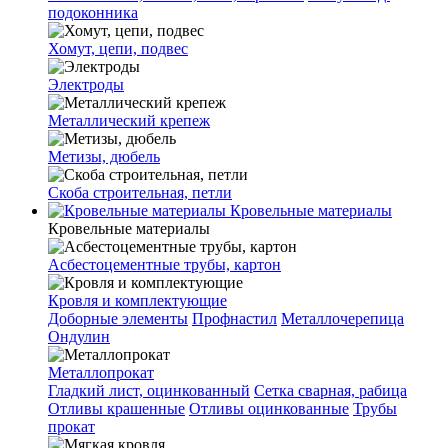
подоконника
Хомут, цепи, подвес
Электроды
Металлический крепеж
Метизы, дюбель
Скоба строительная, петли
Кровельные материалы
Кровельные материалы
Асбестоцементные трубы, картон
Кровля и комплектующие
Доборные элементы
Профнастил
Металлочерепица
Ондулин
Металлопрокат
Гладкий лист, оцинкованный
Сетка сварная, рабица
Отливы крашенные
Отливы оцинкованные
Трубы
прокат