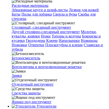
Расходные материалы
Абразивные круги и шлиф-листы
Лезвия для ножей
Биты
Пилы для лобзика
Сверла и буры
Скобы для
степлера
Столярный, слесарный инструмент
Другой столярно-слесарный инструмент
Молотки,
кувалды, киянки
Ножи
Топоры и колуны
Бокорезы и
кусачки
Гвоздодеры
Ключи
Напильники
Ножницы
Ножовки
Отвертки
Плоскогубцы и клещи
Стамески и
зубила
Бетоносмеситель
Вентиляторы и вентиляционные решетки
Замки
Отделочный инструмент
Средства защиты
Ящики под инструмент
Утеплители