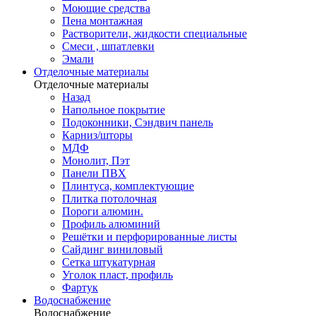
Моющие средства
Пена монтажная
Растворители, жидкости специальные
Смеси , шпатлевки
Эмали
Отделочные материалы
Отделочные материалы
Назад
Напольное покрытие
Подоконники, Сэндвич панель
Карниз/шторы
МДФ
Монолит, Пэт
Панели ПВХ
Плинтуса, комплектующие
Плитка потолочная
Пороги алюмин.
Профиль алюминий
Решётки и перфорированные листы
Сайдинг виниловый
Сетка штукатурная
Уголок пласт, профиль
Фартук
Водоснабжение
Водоснабжение