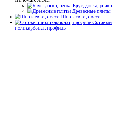
Брус, доска, рейка
Древесные плиты
Шпатлевки, смеси
Сотовый
поликарбонат, профиль
Главная
Каталог товаров
Водоснабжение
Труба газ ПНД
Труба газ ПНД
Фильтр
Подбор параметров
Быстрый просмотр
(0)
Ковер пол песоч большой
Подписаться
Подробнее
Подробнее
Быстрый просмотр
(0)
Сигнальная лента "Осторожно ГАЗ"