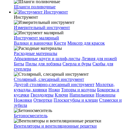
Шланги поливочные
Инструмент
Инструмент
Измерительный инструмент
Инструмент малярный
Валики и ванночки
Кисти
Миксер для красок
Расходные материалы
Абразивные круги и шлиф-листы
Лезвия для ножей
Биты
Пилы для лобзика
Сверла и буры
Скобы для
степлера
Столярный, слесарный инструмент
Другой столярно-слесарный инструмент
Молотки,
кувалды, киянки
Ножи
Топоры и колуны
Бокорезы и
кусачки
Гвоздодеры
Ключи
Напильники
Ножницы
Ножовки
Отвертки
Плоскогубцы и клещи
Стамески и
зубила
Бетоносмеситель
Вентиляторы и вентиляционные решетки