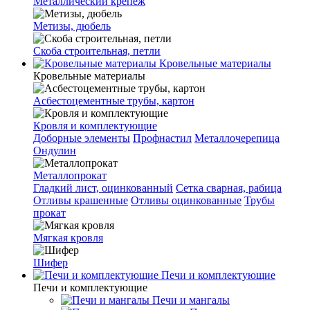
Металлический крепеж
Метизы, дюбель
Скоба строительная, петли
Кровельные материалы
Кровельные материалы
Асбестоцементные трубы, картон
Кровля и комплектующие
Доборные элементы
Профнастил
Металлочерепица
Ондулин
Металлопрокат
Гладкий лист, оцинкованный
Сетка сварная, рабица
Отливы крашенные
Отливы оцинкованные
Трубы
прокат
Мягкая кровля
Шифер
Печи и комплектующие
Печи и комплектующие
Печи и мангалы