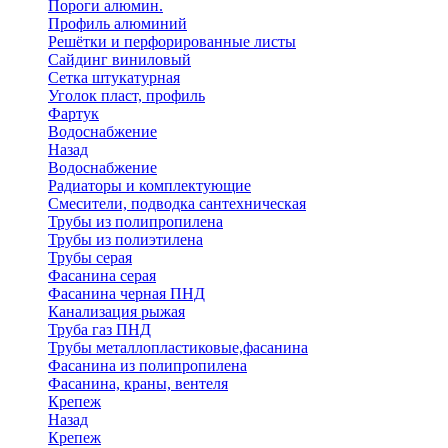
Пороги алюмин.
Профиль алюминий
Решётки и перфорированные листы
Сайдинг виниловый
Сетка штукатурная
Уголок пласт, профиль
Фартук
Водоснабжение
Назад
Водоснабжение
Радиаторы и комплектующие
Смесители, подводка сантехническая
Трубы из полипропилена
Трубы из полиэтилена
Трубы серая
Фасанина серая
Фасанина черная ПНД
Канализация рыжая
Труба газ ПНД
Трубы металлопластиковые,фасанина
Фасанина из полипропилена
Фасанина, краны, вентеля
Крепеж
Назад
Крепеж