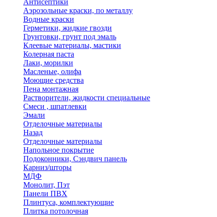
Антисептики
Аэрозольные краски, по металлу
Водные краски
Герметики, жидкие гвозди
Грунтовки, грунт под эмаль
Клеевые материалы, мастики
Колерная паста
Лаки, морилки
Масленые, олифа
Моющие средства
Пена монтажная
Растворители, жидкости специальные
Смеси , шпатлевки
Эмали
Отделочные материалы
Назад
Отделочные материалы
Напольное покрытие
Подоконники, Сэндвич панель
Карниз/шторы
МДФ
Монолит, Пэт
Панели ПВХ
Плинтуса, комплектующие
Плитка потолочная