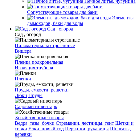
Печное литье, чугунина
Сопутствующие товары для бани
Элементы
дымоходов, баки для воды
Сад , огород
Сад , огород
Пиломатериалы строганные
Вишера
Пленка подкровельная
Изоляция трубная
Пленки
Пруды, емкости, решетки
Люки
Пруды
Садовый инвентарь
Хозяйственные товары
Ведра, тазы, бочки
Стремянки, лестницы, тент
Щетки и
совки
Елки, новый год
Перчатки, рукавицы
Шпагаты,
веревки