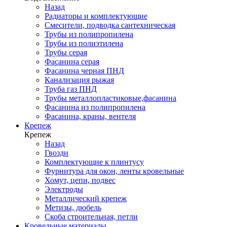
Назад
Радиаторы и комплектующие
Смесители, подводка сантехническая
Трубы из полипропилена
Трубы из полиэтилена
Трубы серая
Фасанина серая
Фасанина черная ПНД
Канализация рыжая
Труба газ ПНД
Трубы металлопластиковые,фасанина
Фасанина из полипропилена
Фасанина, краны, вентеля
Крепеж
Крепеж
Назад
Гвозди
Комплектующие к плинтусу
Фурнитура для окон, ленты кровельные
Хомут, цепи, подвес
Электроды
Металлический крепеж
Метизы, дюбель
Скоба строительная, петли
Кровельные материалы