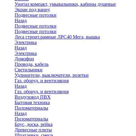
Унитаз компакт, умывальники, кабины душевые
Экран под ванну
Подвесные потолки
Назад
Подвесные потолки
Подвесные потолки
Леса строит.рамные ЛРС40 Мега, вышка
Электрика
Назад
Электрика
Домофон
Провода, кабель
Светильники
Удлинители, выключатели, розетки
Газ. оборуд. и вентиляция
Назад
Газ. оборуд. и вентиляция
Воздуховод ПВХ
Бытовая техника
Пиломатериалы
Назад
Пиломатериалы
Брус, доска, рейка
Древесные плиты
Шпатлевки, смеси