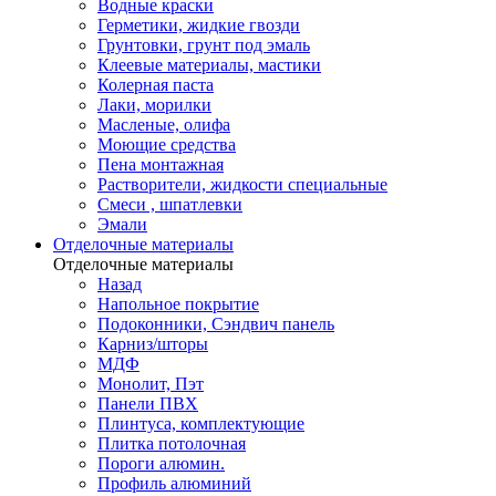
Водные краски
Герметики, жидкие гвозди
Грунтовки, грунт под эмаль
Клеевые материалы, мастики
Колерная паста
Лаки, морилки
Масленые, олифа
Моющие средства
Пена монтажная
Растворители, жидкости специальные
Смеси , шпатлевки
Эмали
Отделочные материалы
Отделочные материалы
Назад
Напольное покрытие
Подоконники, Сэндвич панель
Карниз/шторы
МДФ
Монолит, Пэт
Панели ПВХ
Плинтуса, комплектующие
Плитка потолочная
Пороги алюмин.
Профиль алюминий