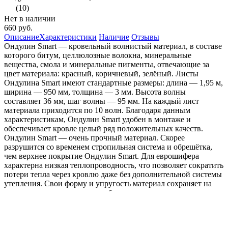
(10)
Нет в наличии
660 руб.
Описание
Характеристики
Наличие
Отзывы
Ондулин Smart — кровельный волнистый материал, в составе
которого битум, целлюлозные волокна, минеральные
вещества, смола и минеральные пигменты, отвечающие за
цвет материала: красный, коричневый, зелёный. Листы
Ондулина Smart имеют стандартные размеры: длина — 1,95 м,
ширина — 950 мм, толщина — 3 мм. Высота волны
составляет 36 мм, шаг волны — 95 мм. На каждый лист
материала приходится по 10 волн. Благодаря данным
характеристикам, Ондулин Smart удобен в монтаже и
обеспечивает кровле целый ряд положительных качеств.
Ондулин Smart — очень прочный материал. Скорее
разрушится со временем стропильная система и обрешётка,
чем верхнее покрытие Ондулин Smart. Для еврошифера
характерна низкая теплопроводность, что позволяет сократить
потери тепла через кровлю даже без дополнительной системы
утепления. Свои форму и упругость материал сохраняет на
протяжении всего срока службы, независимо от перепадов
температур, ультрафиолета и других природных факторов.
Листы выдерживают даже сильные мороз.
Onduline
Бренд