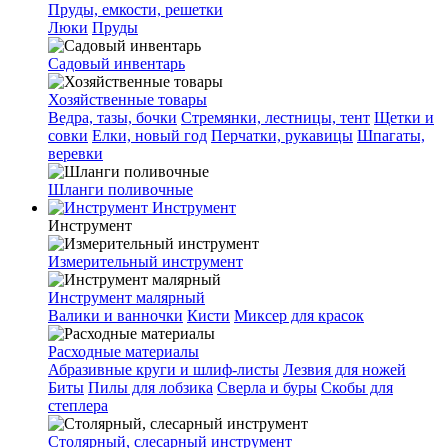
Пруды, емкости, решетки
Люки
Пруды
Садовый инвентарь
Хозяйственные товары
Ведра, тазы, бочки
Стремянки, лестницы, тент
Щетки и
совки
Елки, новый год
Перчатки, рукавицы
Шпагаты,
веревки
Шланги поливочные
Инструмент
Инструмент
Измерительный инструмент
Инструмент малярный
Валики и ванночки
Кисти
Миксер для красок
Расходные материалы
Абразивные круги и шлиф-листы
Лезвия для ножей
Биты
Пилы для лобзика
Сверла и буры
Скобы для
степлера
Столярный, слесарный инструмент