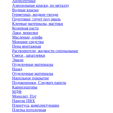
Антисептики
Аэрозольные краски, по металлу
Водные краски
Герметики, жидкие гвозди
Грунтовки, грунт под эмаль
Клеевые материалы, мастики
Колерная паста
Лаки, морилки
Масленые, олифа
Моющие средства
Пена монтажная
Растворители, жидкости специальные
Смеси , шпатлевки
Эмали
Отделочные материалы
Назад
Отделочные материалы
Напольное покрытие
Подоконники, Сэндвич панель
Карниз/шторы
МДФ
Монолит, Пэт
Панели ПВХ
Плинтуса, комплектующие
Плитка потолочная