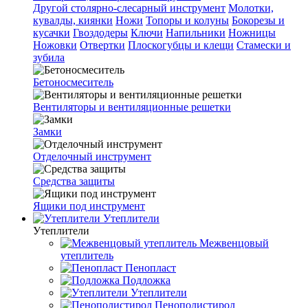
Другой столярно-слесарный инструмент
Молотки,
кувалды, киянки
Ножи
Топоры и колуны
Бокорезы и
кусачки
Гвоздодеры
Ключи
Напильники
Ножницы
Ножовки
Отвертки
Плоскогубцы и клещи
Стамески и
зубила
Бетоносмеситель
Вентиляторы и вентиляционные решетки
Замки
Отделочный инструмент
Средства защиты
Ящики под инструмент
Утеплители
Утеплители
Межвенцовый
утеплитель
Пенопласт
Подложка
Утеплители
Пенополистирол