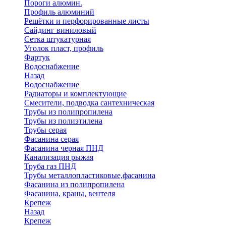
Пороги алюмин.
Профиль алюминий
Решётки и перфорированные листы
Сайдинг виниловый
Сетка штукатурная
Уголок пласт, профиль
Фартук
Водоснабжение
Назад
Водоснабжение
Радиаторы и комплектующие
Смесители, подводка сантехническая
Трубы из полипропилена
Трубы из полиэтилена
Трубы серая
Фасанина серая
Фасанина черная ПНД
Канализация рыжая
Труба газ ПНД
Трубы металлопластиковые,фасанина
Фасанина из полипропилена
Фасанина, краны, вентеля
Крепеж
Назад
Крепеж