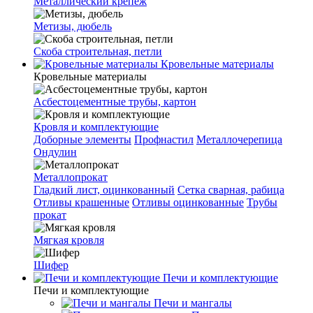
Металлический крепеж
Метизы, дюбель
Скоба строительная, петли
Кровельные материалы
Кровельные материалы
Асбестоцементные трубы, картон
Кровля и комплектующие
Доборные элементы
Профнастил
Металлочерепица
Ондулин
Металлопрокат
Гладкий лист, оцинкованный
Сетка сварная, рабица
Отливы крашенные
Отливы оцинкованные
Трубы
прокат
Мягкая кровля
Шифер
Печи и комплектующие
Печи и комплектующие
Печи и мангалы