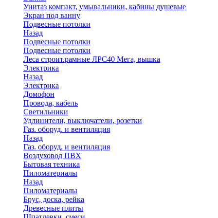
Унитаз компакт, умывальники, кабины душевые
Экран под ванну
Подвесные потолки
Назад
Подвесные потолки
Подвесные потолки
Леса строит.рамные ЛРС40 Мега, вышка
Электрика
Назад
Электрика
Домофон
Провода, кабель
Светильники
Удлинители, выключатели, розетки
Газ. оборуд. и вентиляция
Назад
Газ. оборуд. и вентиляция
Воздуховод ПВХ
Бытовая техника
Пиломатериалы
Назад
Пиломатериалы
Брус, доска, рейка
Древесные плиты
Шпатлевки, смеси