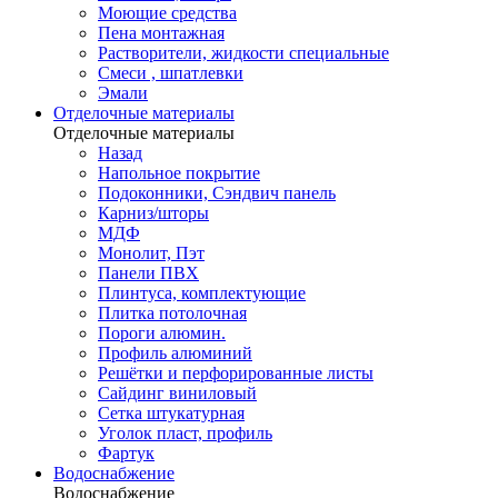
Моющие средства
Пена монтажная
Растворители, жидкости специальные
Смеси , шпатлевки
Эмали
Отделочные материалы
Отделочные материалы
Назад
Напольное покрытие
Подоконники, Сэндвич панель
Карниз/шторы
МДФ
Монолит, Пэт
Панели ПВХ
Плинтуса, комплектующие
Плитка потолочная
Пороги алюмин.
Профиль алюминий
Решётки и перфорированные листы
Сайдинг виниловый
Сетка штукатурная
Уголок пласт, профиль
Фартук
Водоснабжение
Водоснабжение