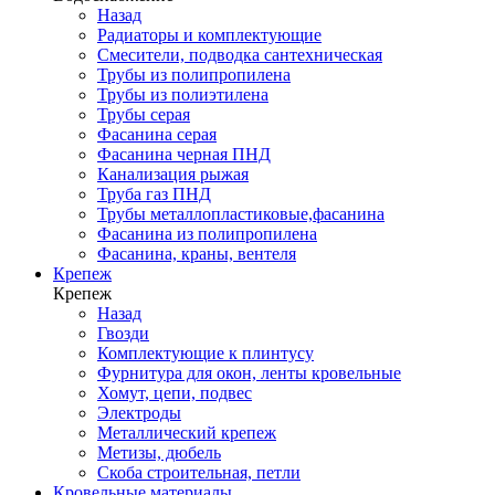
Назад
Радиаторы и комплектующие
Смесители, подводка сантехническая
Трубы из полипропилена
Трубы из полиэтилена
Трубы серая
Фасанина серая
Фасанина черная ПНД
Канализация рыжая
Труба газ ПНД
Трубы металлопластиковые,фасанина
Фасанина из полипропилена
Фасанина, краны, вентеля
Крепеж
Крепеж
Назад
Гвозди
Комплектующие к плинтусу
Фурнитура для окон, ленты кровельные
Хомут, цепи, подвес
Электроды
Металлический крепеж
Метизы, дюбель
Скоба строительная, петли
Кровельные материалы