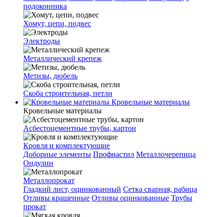
подоконника
Хомут, цепи, подвес
Электроды
Металлический крепеж
Метизы, дюбель
Скоба строительная, петли
Кровельные материалы
Кровельные материалы
Асбестоцементные трубы, картон
Кровля и комплектующие
Доборные элементы
Профнастил
Металлочерепица
Ондулин
Металлопрокат
Гладкий лист, оцинкованный
Сетка сварная, рабица
Отливы крашенные
Отливы оцинкованные
Трубы
прокат