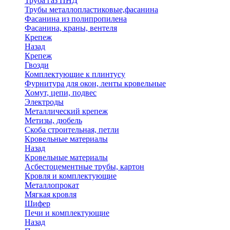
Труба газ ПНД
Трубы металлопластиковые,фасанина
Фасанина из полипропилена
Фасанина, краны, вентеля
Крепеж
Назад
Крепеж
Гвозди
Комплектующие к плинтусу
Фурнитура для окон, ленты кровельные
Хомут, цепи, подвес
Электроды
Металлический крепеж
Метизы, дюбель
Скоба строительная, петли
Кровельные материалы
Назад
Кровельные материалы
Асбестоцементные трубы, картон
Кровля и комплектующие
Металлопрокат
Мягкая кровля
Шифер
Печи и комплектующие
Назад