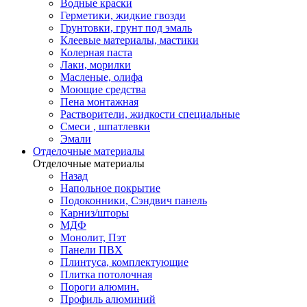
Водные краски
Герметики, жидкие гвозди
Грунтовки, грунт под эмаль
Клеевые материалы, мастики
Колерная паста
Лаки, морилки
Масленые, олифа
Моющие средства
Пена монтажная
Растворители, жидкости специальные
Смеси , шпатлевки
Эмали
Отделочные материалы
Отделочные материалы
Назад
Напольное покрытие
Подоконники, Сэндвич панель
Карниз/шторы
МДФ
Монолит, Пэт
Панели ПВХ
Плинтуса, комплектующие
Плитка потолочная
Пороги алюмин.
Профиль алюминий