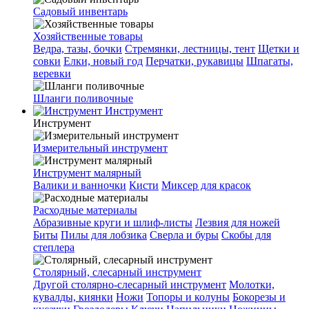
Садовый инвентарь
Хозяйственные товары
Ведра, тазы, бочки
Стремянки, лестницы, тент
Щетки и
совки
Елки, новый год
Перчатки, рукавицы
Шпагаты,
веревки
Шланги поливочные
Инструмент
Инструмент
Измерительный инструмент
Инструмент малярный
Валики и ванночки
Кисти
Миксер для красок
Расходные материалы
Абразивные круги и шлиф-листы
Лезвия для ножей
Биты
Пилы для лобзика
Сверла и буры
Скобы для
степлера
Столярный, слесарный инструмент
Другой столярно-слесарный инструмент
Молотки,
кувалды, киянки
Ножи
Топоры и колуны
Бокорезы и