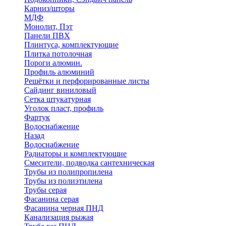
Карниз/шторы
МДФ
Монолит, Пэт
Панели ПВХ
Плинтуса, комплектующие
Плитка потолочная
Пороги алюмин.
Профиль алюминий
Решётки и перфорированные листы
Сайдинг виниловый
Сетка штукатурная
Уголок пласт, профиль
Фартук
Водоснабжение
Назад
Водоснабжение
Радиаторы и комплектующие
Смесители, подводка сантехническая
Трубы из полипропилена
Трубы из полиэтилена
Трубы серая
Фасанина серая
Фасанина черная ПНД
Канализация рыжая